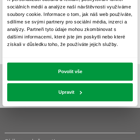
UMĚLÉ OSVĚTLENÍ
VEŘEJNÉ OSVĚTLENÍ
sociálních médií a analýze naší návštěvnosti využíváme
VÝPOČET OSVĚTLENÍ
VÝPOČET ZASTÍNĚNÍ
soubory cookie. Informace o tom, jak náš web používáte,
sdílíme se svými partnery pro sociální média, inzerci a
VÝPOČTY A NÁVRHY
ZASTÍNĚNÍ
analýzy. Partneři tyto údaje mohou zkombinovat s
ZKOUŠKY NOUZOVÉHO OSVĚTLENÍ
dalšími informacemi, které jste jim poskytli nebo které
získali v důsledku toho, že používáte jejich služby.
Povolit vše
Upravit