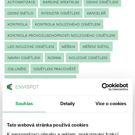
AUTOMATIZACE
BAREVNÉ SPEKTRUM
DENNÍ OSVĚTLENÍ
DENNÍ SVĚTLO
INTENZITA OSVĚTLENÍ
KANCELÁŘ
KONTROLA
KONTROLA NOUZOVÉHO OSVĚTLENÍ
KONTROLA PROVOZUSCHOPNOSTI NOUZOVÉHO OSVĚTLENÍ
LED NOUZOVÉ OSVĚTLENÍ
MĚŘENÍ
MĚŘENÍ SVĚTEL
NÁVRH OSVĚTLENÍ
NORMA
NOUZOVÉ OSVĚTLENÍ
OSLUNĚNÍ
OSVĚTLENÍ PRACOVIŠTĚ
OSVĚTLENÍ PŘECHODŮ PRO CHODCE
OSVĚTLENÍ SPORTOVIŠŤ
POULIČNÍ OSVĚTLENÍ
PROTIPANICKÉ OSVĚTLENÍ
Souhlas
Detaily
Více o cookies
PROVOZNÍ DENÍK NOUZOVÉHO OSVĚTLENÍ
Tato webová stránka používá cookies
REVIZE NOUZOVÉHO OSVĚTLENÍ
ŘÍZENÍ
SPEKTRUM
K personalizaci obsahu a reklam, poskytování funkcí