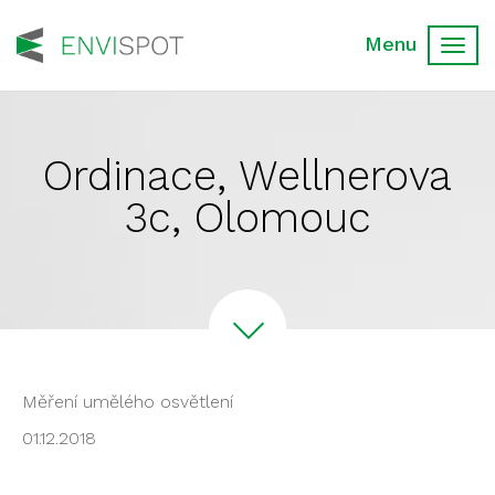
Toggl
navig
Ordinace, Wellnerova
3c, Olomouc
Měření umělého osvětlení
01.12.2018