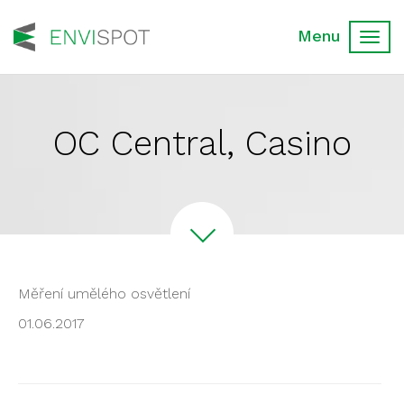
Toggl
navig
OC Central, Casino
Měření umělého osvětlení
01.06.2017