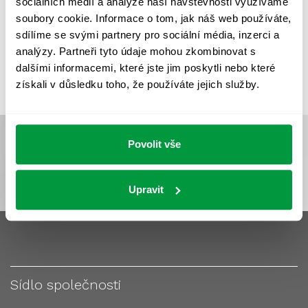
sociálních médií a analýze naší návštěvnosti využíváme
VÝPOČET OSVĚTLENÍ
VÝPOČET ZASTÍNĚNÍ
soubory cookie. Informace o tom, jak náš web používáte,
VÝPOČTY A NÁVRHY
ZASTÍNĚNÍ
sdílíme se svými partnery pro sociální média, inzerci a
analýzy. Partneři tyto údaje mohou zkombinovat s
ZKOUŠKY NOUZOVÉHO OSVĚTLENÍ
dalšími informacemi, které jste jim poskytli nebo které
získali v důsledku toho, že používáte jejich služby.
Povolit vše
Upravit
Sídlo společnosti