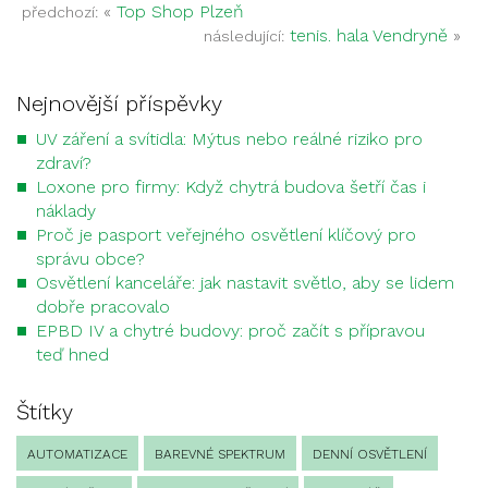
«
Top Shop Plzeň
předchozí:
tenis. hala Vendryně
»
následující:
Nejnovější příspěvky
UV záření a svítidla: Mýtus nebo reálné riziko pro
zdraví?
Loxone pro firmy: Když chytrá budova šetří čas i
náklady
Proč je pasport veřejného osvětlení klíčový pro
správu obce?
Osvětlení kanceláře: jak nastavit světlo, aby se lidem
dobře pracovalo
EPBD IV a chytré budovy: proč začít s přípravou
teď hned
Štítky
AUTOMATIZACE
BAREVNÉ SPEKTRUM
DENNÍ OSVĚTLENÍ