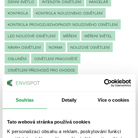
DENNÍ SVĚTLO
INTENZITA OSVĚTLENÍ
KANCELÁŘ
KONTROLA
KONTROLA NOUZOVÉHO OSVĚTLENÍ
KONTROLA PROVOZUSCHOPNOSTI NOUZOVÉHO OSVĚTLENÍ
LED NOUZOVÉ OSVĚTLENÍ
MĚŘENÍ
MĚŘENÍ SVĚTEL
NÁVRH OSVĚTLENÍ
NORMA
NOUZOVÉ OSVĚTLENÍ
OSLUNĚNÍ
OSVĚTLENÍ PRACOVIŠTĚ
OSVĚTLENÍ PŘECHODŮ PRO CHODCE
OSVĚTLENÍ SPORTOVIŠŤ
POULIČNÍ OSVĚTLENÍ
PROTIPANICKÉ OSVĚTLENÍ
Souhlas
Detaily
Více o cookies
PROVOZNÍ DENÍK NOUZOVÉHO OSVĚTLENÍ
REVIZE NOUZOVÉHO OSVĚTLENÍ
ŘÍZENÍ
SPEKTRUM
Tato webová stránka používá cookies
UMĚLÉ OSVĚTLENÍ
VEŘEJNÉ OSVĚTLENÍ
K personalizaci obsahu a reklam, poskytování funkcí