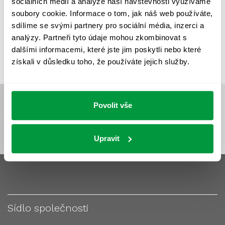
sociálních médií a analýze naší návštěvnosti využíváme
VÝPOČET OSVĚTLENÍ
VÝPOČET ZASTÍNĚNÍ
soubory cookie. Informace o tom, jak náš web používáte,
VÝPOČTY A NÁVRHY
ZASTÍNĚNÍ
sdílíme se svými partnery pro sociální média, inzerci a
analýzy. Partneři tyto údaje mohou zkombinovat s
ZKOUŠKY NOUZOVÉHO OSVĚTLENÍ
dalšími informacemi, které jste jim poskytli nebo které
získali v důsledku toho, že používáte jejich služby.
Povolit vše
Upravit
Sídlo společnosti