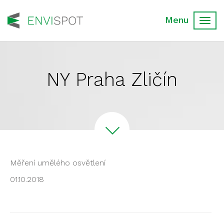
Toggl
navig
NY Praha Zličín
Měření umělého osvětlení
01.10.2018