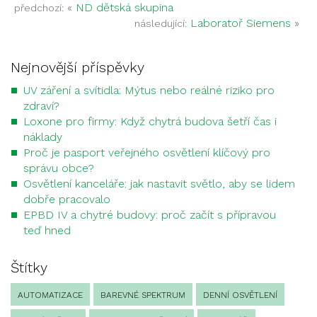
«
ND dětská skupina
předchozí:
Laboratoř Siemens
»
následující:
Nejnovější příspěvky
UV záření a svítidla: Mýtus nebo reálné riziko pro
zdraví?
Loxone pro firmy: Když chytrá budova šetří čas i
náklady
Proč je pasport veřejného osvětlení klíčový pro
správu obce?
Osvětlení kanceláře: jak nastavit světlo, aby se lidem
dobře pracovalo
EPBD IV a chytré budovy: proč začít s přípravou
teď hned
Štítky
AUTOMATIZACE
BAREVNÉ SPEKTRUM
DENNÍ OSVĚTLENÍ