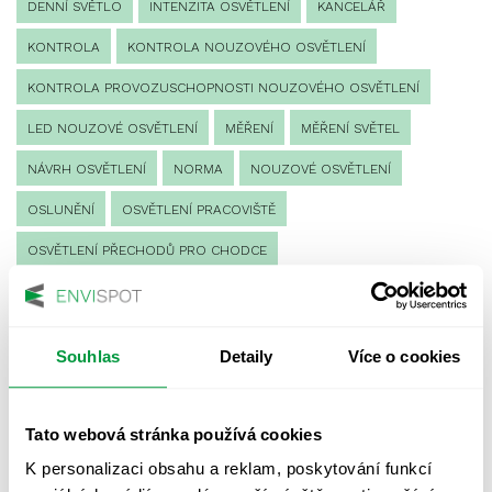
DENNÍ SVĚTLO
INTENZITA OSVĚTLENÍ
KANCELÁŘ
KONTROLA
KONTROLA NOUZOVÉHO OSVĚTLENÍ
KONTROLA PROVOZUSCHOPNOSTI NOUZOVÉHO OSVĚTLENÍ
LED NOUZOVÉ OSVĚTLENÍ
MĚŘENÍ
MĚŘENÍ SVĚTEL
NÁVRH OSVĚTLENÍ
NORMA
NOUZOVÉ OSVĚTLENÍ
OSLUNĚNÍ
OSVĚTLENÍ PRACOVIŠTĚ
OSVĚTLENÍ PŘECHODŮ PRO CHODCE
OSVĚTLENÍ SPORTOVIŠŤ
POULIČNÍ OSVĚTLENÍ
PROTIPANICKÉ OSVĚTLENÍ
Souhlas
Detaily
Více o cookies
PROVOZNÍ DENÍK NOUZOVÉHO OSVĚTLENÍ
REVIZE NOUZOVÉHO OSVĚTLENÍ
ŘÍZENÍ
SPEKTRUM
Tato webová stránka používá cookies
UMĚLÉ OSVĚTLENÍ
VEŘEJNÉ OSVĚTLENÍ
K personalizaci obsahu a reklam, poskytování funkcí