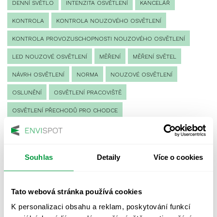
DENNÍ SVĚTLO
INTENZITA OSVĚTLENÍ
KANCELÁŘ
KONTROLA
KONTROLA NOUZOVÉHO OSVĚTLENÍ
KONTROLA PROVOZUSCHOPNOSTI NOUZOVÉHO OSVĚTLENÍ
LED NOUZOVÉ OSVĚTLENÍ
MĚŘENÍ
MĚŘENÍ SVĚTEL
NÁVRH OSVĚTLENÍ
NORMA
NOUZOVÉ OSVĚTLENÍ
OSLUNĚNÍ
OSVĚTLENÍ PRACOVIŠTĚ
OSVĚTLENÍ PŘECHODŮ PRO CHODCE
OSVĚTLENÍ SPORTOVIŠŤ
POULIČNÍ OSVĚTLENÍ
PROTIPANICKÉ OSVĚTLENÍ
Souhlas
Detaily
Více o cookies
PROVOZNÍ DENÍK NOUZOVÉHO OSVĚTLENÍ
REVIZE NOUZOVÉHO OSVĚTLENÍ
ŘÍZENÍ
SPEKTRUM
Tato webová stránka používá cookies
UMĚLÉ OSVĚTLENÍ
VEŘEJNÉ OSVĚTLENÍ
K personalizaci obsahu a reklam, poskytování funkcí