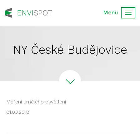
Toggl
navig
NY České Budějovice
Měření umělého osvětlení
01.03.2018