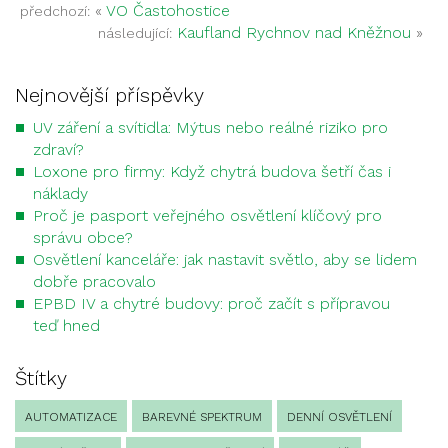
«
VO Častohostice
předchozí:
Kaufland Rychnov nad Kněžnou
»
následující:
Nejnovější příspěvky
UV záření a svítidla: Mýtus nebo reálné riziko pro
zdraví?
Loxone pro firmy: Když chytrá budova šetří čas i
náklady
Proč je pasport veřejného osvětlení klíčový pro
správu obce?
Osvětlení kanceláře: jak nastavit světlo, aby se lidem
dobře pracovalo
EPBD IV a chytré budovy: proč začít s přípravou
teď hned
Štítky
AUTOMATIZACE
BAREVNÉ SPEKTRUM
DENNÍ OSVĚTLENÍ