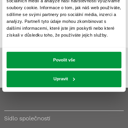
sociálních médií a analýze naší návštěvnosti využíváme
VÝPOČET OSVĚTLENÍ
VÝPOČET ZASTÍNĚNÍ
soubory cookie. Informace o tom, jak náš web používáte,
VÝPOČTY A NÁVRHY
ZASTÍNĚNÍ
sdílíme se svými partnery pro sociální média, inzerci a
analýzy. Partneři tyto údaje mohou zkombinovat s
ZKOUŠKY NOUZOVÉHO OSVĚTLENÍ
dalšími informacemi, které jste jim poskytli nebo které
získali v důsledku toho, že používáte jejich služby.
Povolit vše
Upravit
Sídlo společnosti