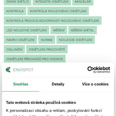
DENNÍ SVĚTLO
INTENZITA OSVĚTLENÍ
KANCELÁŘ
KONTROLA
KONTROLA NOUZOVÉHO OSVĚTLENÍ
KONTROLA PROVOZUSCHOPNOSTI NOUZOVÉHO OSVĚTLENÍ
LED NOUZOVÉ OSVĚTLENÍ
MĚŘENÍ
MĚŘENÍ SVĚTEL
NÁVRH OSVĚTLENÍ
NORMA
NOUZOVÉ OSVĚTLENÍ
OSLUNĚNÍ
OSVĚTLENÍ PRACOVIŠTĚ
OSVĚTLENÍ PŘECHODŮ PRO CHODCE
OSVĚTLENÍ SPORTOVIŠŤ
POULIČNÍ OSVĚTLENÍ
PROTIPANICKÉ OSVĚTLENÍ
Souhlas
Detaily
Více o cookies
PROVOZNÍ DENÍK NOUZOVÉHO OSVĚTLENÍ
REVIZE NOUZOVÉHO OSVĚTLENÍ
ŘÍZENÍ
SPEKTRUM
Tato webová stránka používá cookies
UMĚLÉ OSVĚTLENÍ
VEŘEJNÉ OSVĚTLENÍ
K personalizaci obsahu a reklam, poskytování funkcí