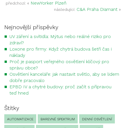
«
NewYorker Plzeň
předchozí:
C&A Praha Diamant
»
následující:
Nejnovější příspěvky
UV záření a svítidla: Mýtus nebo reálné riziko pro
zdraví?
Loxone pro firmy: Když chytrá budova šetří čas i
náklady
Proč je pasport veřejného osvětlení klíčový pro
správu obce?
Osvětlení kanceláře: jak nastavit světlo, aby se lidem
dobře pracovalo
EPBD IV a chytré budovy: proč začít s přípravou
teď hned
Štítky
AUTOMATIZACE
BAREVNÉ SPEKTRUM
DENNÍ OSVĚTLENÍ