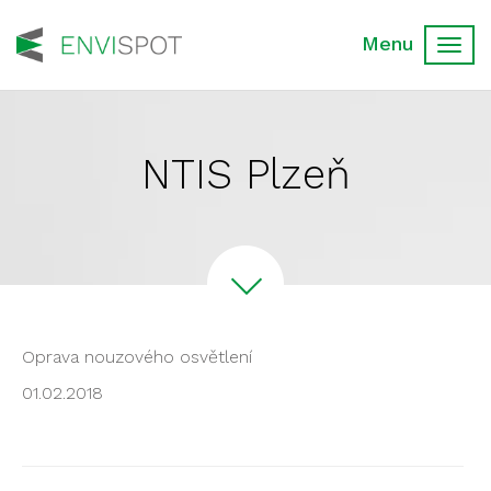
Toggl
navig
NTIS Plzeň
Oprava nouzového osvětlení
01.02.2018