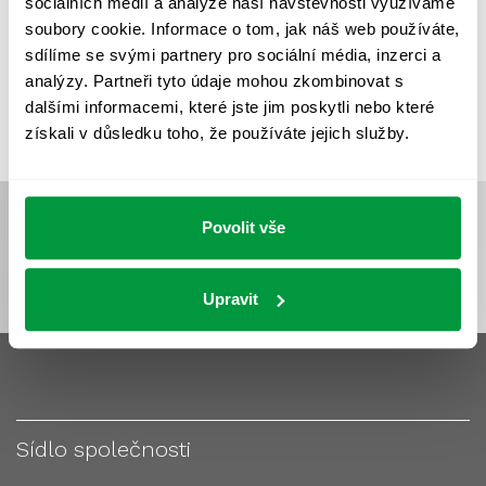
sociálních médií a analýze naší návštěvnosti využíváme
VÝPOČET OSVĚTLENÍ
VÝPOČET ZASTÍNĚNÍ
soubory cookie. Informace o tom, jak náš web používáte,
VÝPOČTY A NÁVRHY
ZASTÍNĚNÍ
sdílíme se svými partnery pro sociální média, inzerci a
analýzy. Partneři tyto údaje mohou zkombinovat s
ZKOUŠKY NOUZOVÉHO OSVĚTLENÍ
dalšími informacemi, které jste jim poskytli nebo které
získali v důsledku toho, že používáte jejich služby.
Povolit vše
Upravit
Sídlo společnosti