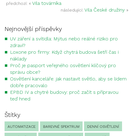
«
Vila továrníka
předchozí:
Vila České družiny
»
následující:
Nejnovější příspěvky
UV záření a svítidla: Mýtus nebo reálné riziko pro
zdraví?
Loxone pro firmy: Když chytrá budova šetří čas i
náklady
Proč je pasport veřejného osvětlení klíčový pro
správu obce?
Osvětlení kanceláře: jak nastavit světlo, aby se lidem
dobře pracovalo
EPBD IV a chytré budovy: proč začít s přípravou
teď hned
Štítky
AUTOMATIZACE
BAREVNÉ SPEKTRUM
DENNÍ OSVĚTLENÍ