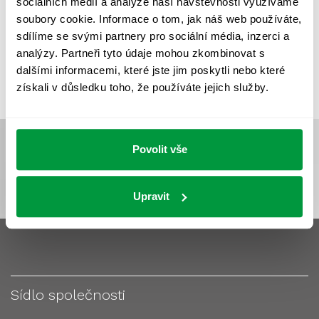
sociálních médií a analýze naší návštěvnosti využíváme
VÝPOČET OSVĚTLENÍ
VÝPOČET ZASTÍNĚNÍ
soubory cookie. Informace o tom, jak náš web používáte,
VÝPOČTY A NÁVRHY
ZASTÍNĚNÍ
sdílíme se svými partnery pro sociální média, inzerci a
analýzy. Partneři tyto údaje mohou zkombinovat s
ZKOUŠKY NOUZOVÉHO OSVĚTLENÍ
dalšími informacemi, které jste jim poskytli nebo které
získali v důsledku toho, že používáte jejich služby.
Povolit vše
Upravit
Sídlo společnosti