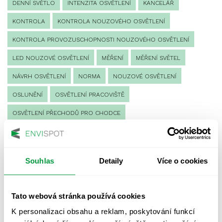
DENNÍ SVĚTLO
INTENZITA OSVĚTLENÍ
KANCELÁŘ
KONTROLA
KONTROLA NOUZOVÉHO OSVĚTLENÍ
KONTROLA PROVOZUSCHOPNOSTI NOUZOVÉHO OSVĚTLENÍ
LED NOUZOVÉ OSVĚTLENÍ
MĚŘENÍ
MĚŘENÍ SVĚTEL
NÁVRH OSVĚTLENÍ
NORMA
NOUZOVÉ OSVĚTLENÍ
OSLUNĚNÍ
OSVĚTLENÍ PRACOVIŠTĚ
OSVĚTLENÍ PŘECHODŮ PRO CHODCE
OSVĚTLENÍ SPORTOVIŠŤ
POULIČNÍ OSVĚTLENÍ
PROTIPANICKÉ OSVĚTLENÍ
Souhlas
Detaily
Více o cookies
PROVOZNÍ DENÍK NOUZOVÉHO OSVĚTLENÍ
REVIZE NOUZOVÉHO OSVĚTLENÍ
ŘÍZENÍ
SPEKTRUM
Tato webová stránka používá cookies
UMĚLÉ OSVĚTLENÍ
VEŘEJNÉ OSVĚTLENÍ
K personalizaci obsahu a reklam, poskytování funkcí