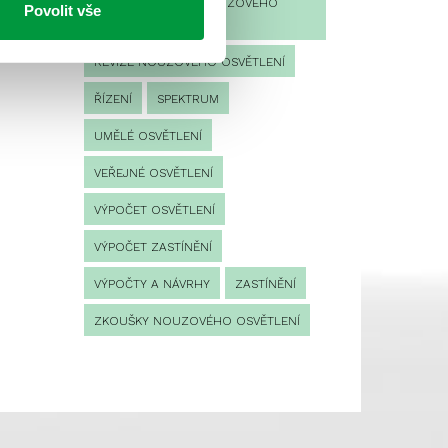
PROVOZNÍ DENÍK NOUZOVÉHO
Povolit vše
OSVĚTLENÍ
REVIZE NOUZOVÉHO OSVĚTLENÍ
ŘÍZENÍ
SPEKTRUM
UMĚLÉ OSVĚTLENÍ
VEŘEJNÉ OSVĚTLENÍ
VÝPOČET OSVĚTLENÍ
VÝPOČET ZASTÍNĚNÍ
VÝPOČTY A NÁVRHY
ZASTÍNĚNÍ
ZKOUŠKY NOUZOVÉHO OSVĚTLENÍ