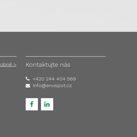
Kontaktujte nás
robně >
+420 244 404 569
info@envispot.cz