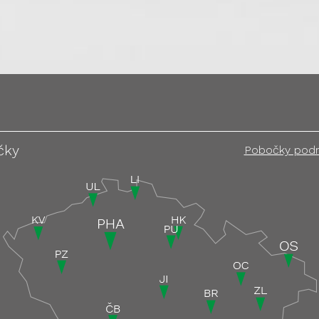
čky
Pobočky pod