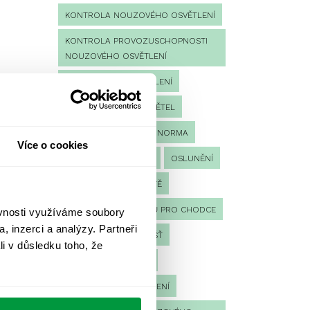
KONTROLA NOUZOVÉHO OSVĚTLENÍ
KONTROLA PROVOZUSCHOPNOSTI
NOUZOVÉHO OSVĚTLENÍ
LED NOUZOVÉ OSVĚTLENÍ
MĚŘENÍ
MĚŘENÍ SVĚTEL
NÁVRH OSVĚTLENÍ
NORMA
Více o cookies
NOUZOVÉ OSVĚTLENÍ
OSLUNĚNÍ
OSVĚTLENÍ PRACOVIŠTĚ
OSVĚTLENÍ PŘECHODŮ PRO CHODCE
ěvnosti využíváme soubory
, inzerci a analýzy. Partneři
OSVĚTLENÍ SPORTOVIŠŤ
li v důsledku toho, že
POULIČNÍ OSVĚTLENÍ
PROTIPANICKÉ OSVĚTLENÍ