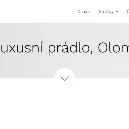
O nás
Služby
uxusní prádlo, Ol