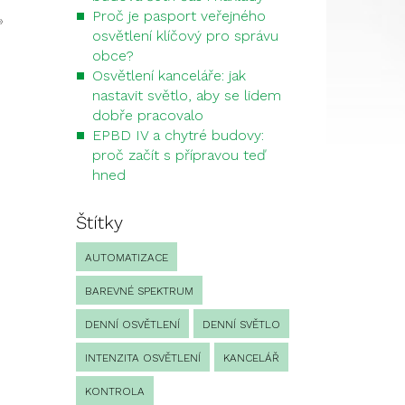
Proč je pasport veřejného
»
osvětlení klíčový pro správu
obce?
Osvětlení kanceláře: jak
nastavit světlo, aby se lidem
dobře pracovalo
EPBD IV a chytré budovy:
proč začít s přípravou teď
hned
Štítky
AUTOMATIZACE
BAREVNÉ SPEKTRUM
DENNÍ OSVĚTLENÍ
DENNÍ SVĚTLO
INTENZITA OSVĚTLENÍ
KANCELÁŘ
KONTROLA