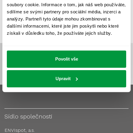
soubory cookie. Informace o tom, jak náš web používáte,
VÝPOČTY A NÁVRHY
ZASTÍNĚNÍ
sdílíme se svými partnery pro sociální média, inzerci a
ZKOUŠKY NOUZOVÉHO OSVĚTLENÍ
analýzy. Partneři tyto údaje mohou zkombinovat s
dalšími informacemi, které jste jim poskytli nebo které
získali v důsledku toho, že používáte jejich služby.
Povolit vše
Upravit
Sídlo společnosti
ENVIspot, a.s.