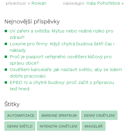
«
Rowan
Hala Pohořelice
»
předchozí:
následující:
Nejnovější příspěvky
UV záření a svítidla: Mýtus nebo reálné riziko pro
zdraví?
Loxone pro firmy: Když chytrá budova šetří čas i
náklady
Proč je pasport veřejného osvětlení klíčový pro
správu obce?
Osvětlení kanceláře: jak nastavit světlo, aby se lidem
dobře pracovalo
EPBD IV a chytré budovy: proč začít s přípravou
teď hned
Štítky
AUTOMATIZACE
BAREVNÉ SPEKTRUM
DENNÍ OSVĚTLENÍ
DENNÍ SVĚTLO
INTENZITA OSVĚTLENÍ
KANCELÁŘ