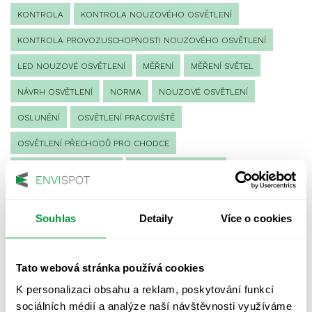
KONTROLA
KONTROLA NOUZOVÉHO OSVĚTLENÍ
KONTROLA PROVOZUSCHOPNOSTI NOUZOVÉHO OSVĚTLENÍ
LED NOUZOVÉ OSVĚTLENÍ
MĚŘENÍ
MĚŘENÍ SVĚTEL
NÁVRH OSVĚTLENÍ
NORMA
NOUZOVÉ OSVĚTLENÍ
OSLUNĚNÍ
OSVĚTLENÍ PRACOVIŠTĚ
OSVĚTLENÍ PŘECHODŮ PRO CHODCE
OSVĚTLENÍ SPORTOVIŠŤ
POULIČNÍ OSVĚTLENÍ
PROTIPANICKÉ OSVĚTLENÍ
Souhlas
Detaily
Více o cookies
PROVOZNÍ DENÍK NOUZOVÉHO OSVĚTLENÍ
REVIZE NOUZOVÉHO OSVĚTLENÍ
ŘÍZENÍ
SPEKTRUM
Tato webová stránka používá cookies
UMĚLÉ OSVĚTLENÍ
VEŘEJNÉ OSVĚTLENÍ
K personalizaci obsahu a reklam, poskytování funkcí
VÝPOČET OSVĚTLENÍ
VÝPOČET ZASTÍNĚNÍ
sociálních médií a analýze naší návštěvnosti využíváme