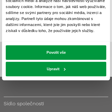
sociálních médií a analýze naší návštěvnosti využíváme
VÝPOČET OSVĚTLENÍ
VÝPOČET ZASTÍNĚNÍ
soubory cookie. Informace o tom, jak náš web používáte,
VÝPOČTY A NÁVRHY
ZASTÍNĚNÍ
sdílíme se svými partnery pro sociální média, inzerci a
analýzy. Partneři tyto údaje mohou zkombinovat s
ZKOUŠKY NOUZOVÉHO OSVĚTLENÍ
dalšími informacemi, které jste jim poskytli nebo které
získali v důsledku toho, že používáte jejich služby.
Povolit vše
Upravit
Sídlo společnosti