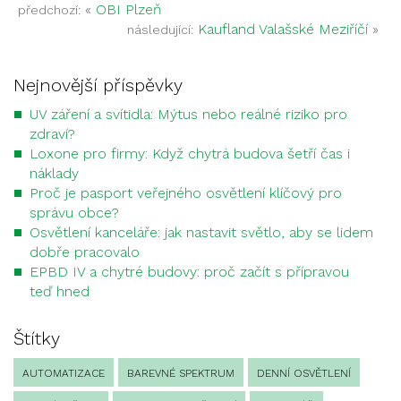
«
OBI Plzeň
předchozí:
Kaufland Valašské Meziříčí
»
následující:
Nejnovější příspěvky
UV záření a svítidla: Mýtus nebo reálné riziko pro
zdraví?
Loxone pro firmy: Když chytrá budova šetří čas i
náklady
Proč je pasport veřejného osvětlení klíčový pro
správu obce?
Osvětlení kanceláře: jak nastavit světlo, aby se lidem
dobře pracovalo
EPBD IV a chytré budovy: proč začít s přípravou
teď hned
Štítky
AUTOMATIZACE
BAREVNÉ SPEKTRUM
DENNÍ OSVĚTLENÍ