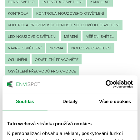
DENNÍ SVĚTLO
INTENZITA OSVĚTLENÍ
KANCELÁŘ
KONTROLA
KONTROLA NOUZOVÉHO OSVĚTLENÍ
KONTROLA PROVOZUSCHOPNOSTI NOUZOVÉHO OSVĚTLENÍ
LED NOUZOVÉ OSVĚTLENÍ
MĚŘENÍ
MĚŘENÍ SVĚTEL
NÁVRH OSVĚTLENÍ
NORMA
NOUZOVÉ OSVĚTLENÍ
OSLUNĚNÍ
OSVĚTLENÍ PRACOVIŠTĚ
OSVĚTLENÍ PŘECHODŮ PRO CHODCE
OSVĚTLENÍ SPORTOVIŠŤ
POULIČNÍ OSVĚTLENÍ
PROTIPANICKÉ OSVĚTLENÍ
Souhlas
Detaily
Více o cookies
PROVOZNÍ DENÍK NOUZOVÉHO OSVĚTLENÍ
REVIZE NOUZOVÉHO OSVĚTLENÍ
ŘÍZENÍ
SPEKTRUM
Tato webová stránka používá cookies
UMĚLÉ OSVĚTLENÍ
VEŘEJNÉ OSVĚTLENÍ
K personalizaci obsahu a reklam, poskytování funkcí