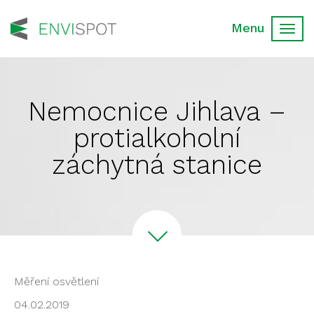
Toggl
navig
Nemocnice Jihlava –
protialkoholní
záchytná stanice
Měření osvětlení
04.02.2019