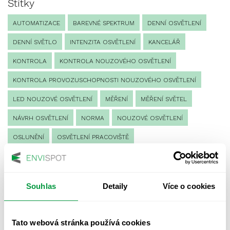
Štítky
AUTOMATIZACE
BAREVNÉ SPEKTRUM
DENNÍ OSVĚTLENÍ
DENNÍ SVĚTLO
INTENZITA OSVĚTLENÍ
KANCELÁŘ
KONTROLA
KONTROLA NOUZOVÉHO OSVĚTLENÍ
KONTROLA PROVOZUSCHOPNOSTI NOUZOVÉHO OSVĚTLENÍ
LED NOUZOVÉ OSVĚTLENÍ
MĚŘENÍ
MĚŘENÍ SVĚTEL
NÁVRH OSVĚTLENÍ
NORMA
NOUZOVÉ OSVĚTLENÍ
OSLUNĚNÍ
OSVĚTLENÍ PRACOVIŠTĚ
OSVĚTLENÍ PŘECHODŮ PRO CHODCE
OSVĚTLENÍ SPORTOVIŠŤ
POULIČNÍ OSVĚTLENÍ
Souhlas
Detaily
Více o cookies
PROTIPANICKÉ OSVĚTLENÍ
PROVOZNÍ DENÍK NOUZOVÉHO OSVĚTLENÍ
Tato webová stránka používá cookies