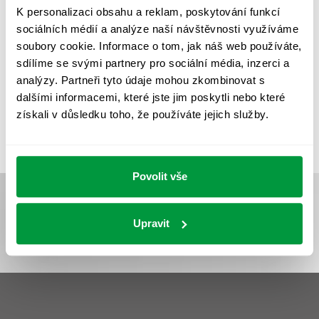
REVIZE NOUZOVÉHO OSVĚTLENÍ
ŘÍZENÍ
SPEKTRUM
K personalizaci obsahu a reklam, poskytování funkcí
sociálních médií a analýze naší návštěvnosti využíváme
UMĚLÉ OSVĚTLENÍ
VEŘEJNÉ OSVĚTLENÍ
soubory cookie. Informace o tom, jak náš web používáte,
VÝPOČET OSVĚTLENÍ
VÝPOČET ZASTÍNĚNÍ
sdílíme se svými partnery pro sociální média, inzerci a
analýzy. Partneři tyto údaje mohou zkombinovat s
VÝPOČTY A NÁVRHY
ZASTÍNĚNÍ
dalšími informacemi, které jste jim poskytli nebo které
ZKOUŠKY NOUZOVÉHO OSVĚTLENÍ
získali v důsledku toho, že používáte jejich služby.
Povolit vše
Upravit