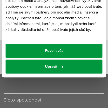
sociálních médií a analýze naší návštěvnosti využíváme
VÝPOČET OSVĚTLENÍ
VÝPOČET ZASTÍNĚNÍ
soubory cookie. Informace o tom, jak náš web používáte,
VÝPOČTY A NÁVRHY
ZASTÍNĚNÍ
sdílíme se svými partnery pro sociální média, inzerci a
analýzy. Partneři tyto údaje mohou zkombinovat s
ZKOUŠKY NOUZOVÉHO OSVĚTLENÍ
dalšími informacemi, které jste jim poskytli nebo které
získali v důsledku toho, že používáte jejich služby.
Povolit vše
Upravit
Sídlo společnosti