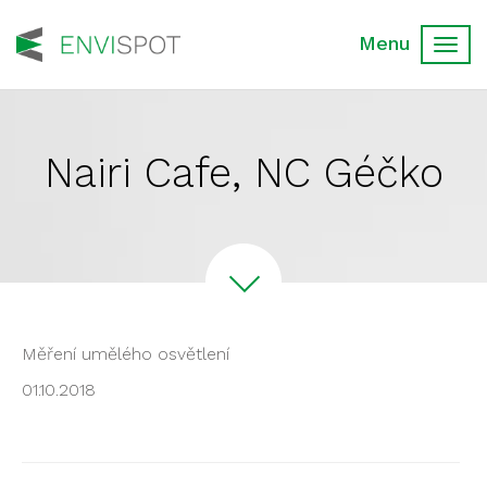
Toggl
navig
Nairi Cafe, NC Géčko
Měření umělého osvětlení
01.10.2018