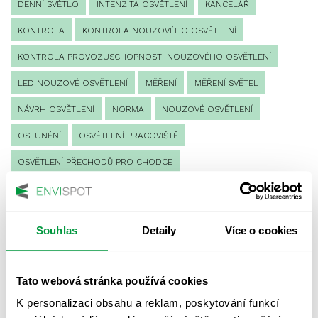
DENNÍ SVĚTLO
INTENZITA OSVĚTLENÍ
KANCELÁŘ
KONTROLA
KONTROLA NOUZOVÉHO OSVĚTLENÍ
KONTROLA PROVOZUSCHOPNOSTI NOUZOVÉHO OSVĚTLENÍ
LED NOUZOVÉ OSVĚTLENÍ
MĚŘENÍ
MĚŘENÍ SVĚTEL
NÁVRH OSVĚTLENÍ
NORMA
NOUZOVÉ OSVĚTLENÍ
OSLUNĚNÍ
OSVĚTLENÍ PRACOVIŠTĚ
OSVĚTLENÍ PŘECHODŮ PRO CHODCE
OSVĚTLENÍ SPORTOVIŠŤ
POULIČNÍ OSVĚTLENÍ
PROTIPANICKÉ OSVĚTLENÍ
Souhlas
Detaily
Více o cookies
PROVOZNÍ DENÍK NOUZOVÉHO OSVĚTLENÍ
REVIZE NOUZOVÉHO OSVĚTLENÍ
ŘÍZENÍ
SPEKTRUM
Tato webová stránka používá cookies
UMĚLÉ OSVĚTLENÍ
VEŘEJNÉ OSVĚTLENÍ
K personalizaci obsahu a reklam, poskytování funkcí