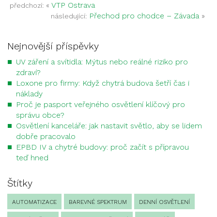
«
VTP Ostrava
předchozí:
Přechod pro chodce – Závada
»
následující:
Nejnovější příspěvky
UV záření a svítidla: Mýtus nebo reálné riziko pro
zdraví?
Loxone pro firmy: Když chytrá budova šetří čas i
náklady
Proč je pasport veřejného osvětlení klíčový pro
správu obce?
Osvětlení kanceláře: jak nastavit světlo, aby se lidem
dobře pracovalo
EPBD IV a chytré budovy: proč začít s přípravou
teď hned
Štítky
AUTOMATIZACE
BAREVNÉ SPEKTRUM
DENNÍ OSVĚTLENÍ