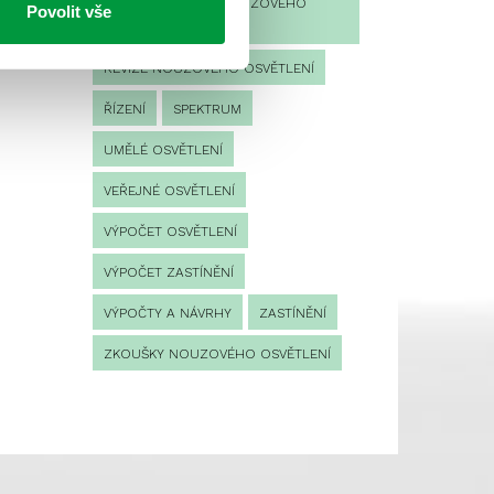
PROVOZNÍ DENÍK NOUZOVÉHO
Povolit vše
OSVĚTLENÍ
REVIZE NOUZOVÉHO OSVĚTLENÍ
ŘÍZENÍ
SPEKTRUM
UMĚLÉ OSVĚTLENÍ
VEŘEJNÉ OSVĚTLENÍ
VÝPOČET OSVĚTLENÍ
VÝPOČET ZASTÍNĚNÍ
VÝPOČTY A NÁVRHY
ZASTÍNĚNÍ
ZKOUŠKY NOUZOVÉHO OSVĚTLENÍ