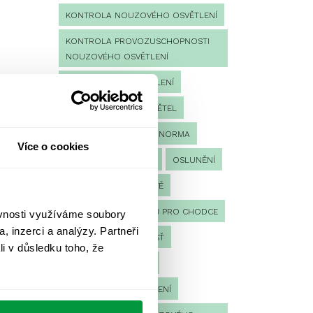
KONTROLA NOUZOVÉHO OSVĚTLENÍ
KONTROLA PROVOZUSCHOPNOSTI
NOUZOVÉHO OSVĚTLENÍ
LED NOUZOVÉ OSVĚTLENÍ
MĚŘENÍ
MĚŘENÍ SVĚTEL
NÁVRH OSVĚTLENÍ
NORMA
Více o cookies
NOUZOVÉ OSVĚTLENÍ
OSLUNĚNÍ
OSVĚTLENÍ PRACOVIŠTĚ
OSVĚTLENÍ PŘECHODŮ PRO CHODCE
ěvnosti využíváme soubory
, inzerci a analýzy. Partneři
OSVĚTLENÍ SPORTOVIŠŤ
li v důsledku toho, že
POULIČNÍ OSVĚTLENÍ
PROTIPANICKÉ OSVĚTLENÍ