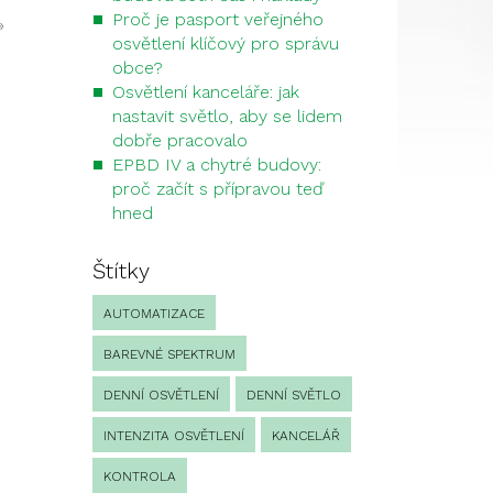
Proč je pasport veřejného
»
osvětlení klíčový pro správu
obce?
Osvětlení kanceláře: jak
nastavit světlo, aby se lidem
dobře pracovalo
EPBD IV a chytré budovy:
proč začít s přípravou teď
hned
Štítky
AUTOMATIZACE
BAREVNÉ SPEKTRUM
DENNÍ OSVĚTLENÍ
DENNÍ SVĚTLO
INTENZITA OSVĚTLENÍ
KANCELÁŘ
KONTROLA