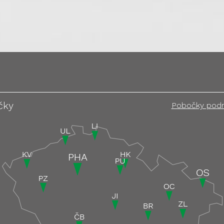
čky
Pobočky pod