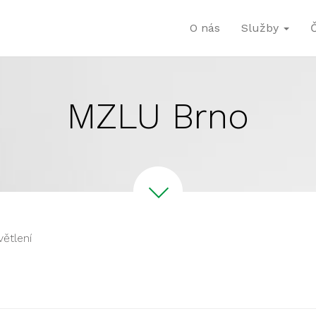
O nás
Služby
MZLU Brno
větlení