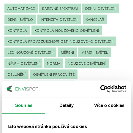
AUTOMATIZACE
BAREVNÉ SPEKTRUM
DENNÍ OSVĚTLENÍ
DENNÍ SVĚTLO
INTENZITA OSVĚTLENÍ
KANCELÁŘ
KONTROLA
KONTROLA NOUZOVÉHO OSVĚTLENÍ
KONTROLA PROVOZUSCHOPNOSTI NOUZOVÉHO OSVĚTLENÍ
LED NOUZOVÉ OSVĚTLENÍ
MĚŘENÍ
MĚŘENÍ SVĚTEL
NÁVRH OSVĚTLENÍ
NORMA
NOUZOVÉ OSVĚTLENÍ
OSLUNĚNÍ
OSVĚTLENÍ PRACOVIŠTĚ
OSVĚTLENÍ PŘECHODŮ PRO CHODCE
OSVĚTLENÍ SPORTOVIŠŤ
POULIČNÍ OSVĚTLENÍ
Souhlas
Detaily
Více o cookies
PROTIPANICKÉ OSVĚTLENÍ
PROVOZNÍ DENÍK NOUZOVÉHO OSVĚTLENÍ
Tato webová stránka používá cookies
REVIZE NOUZOVÉHO OSVĚTLENÍ
ŘÍZENÍ
SPEKTRUM