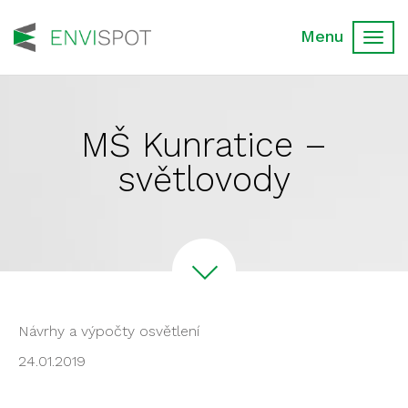
Toggl
navig
MŠ Kunratice –
světlovody
Návrhy a výpočty osvětlení
24.01.2019