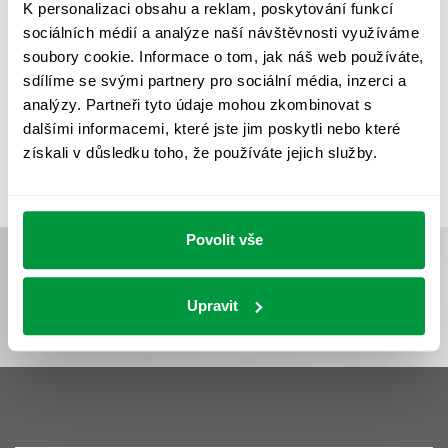
K personalizaci obsahu a reklam, poskytování funkcí
UMĚLÉ OSVĚTLENÍ
VEŘEJNÉ OSVĚTLENÍ
sociálních médií a analýze naší návštěvnosti využíváme
soubory cookie. Informace o tom, jak náš web používáte,
VÝPOČET OSVĚTLENÍ
VÝPOČET ZASTÍNĚNÍ
sdílíme se svými partnery pro sociální média, inzerci a
VÝPOČTY A NÁVRHY
ZASTÍNĚNÍ
analýzy. Partneři tyto údaje mohou zkombinovat s
dalšími informacemi, které jste jim poskytli nebo které
ZKOUŠKY NOUZOVÉHO OSVĚTLENÍ
získali v důsledku toho, že používáte jejich služby.
Povolit vše
Upravit