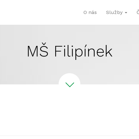
O nás
Služby
MŠ Filipínek