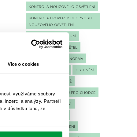
KONTROLA NOUZOVÉHO OSVĚTLENÍ
KONTROLA PROVOZUSCHOPNOSTI
NOUZOVÉHO OSVĚTLENÍ
LED NOUZOVÉ OSVĚTLENÍ
MĚŘENÍ
MĚŘENÍ SVĚTEL
NÁVRH OSVĚTLENÍ
NORMA
Více o cookies
NOUZOVÉ OSVĚTLENÍ
OSLUNĚNÍ
OSVĚTLENÍ PRACOVIŠTĚ
OSVĚTLENÍ PŘECHODŮ PRO CHODCE
ěvnosti využíváme soubory
, inzerci a analýzy. Partneři
OSVĚTLENÍ SPORTOVIŠŤ
li v důsledku toho, že
POULIČNÍ OSVĚTLENÍ
PROTIPANICKÉ OSVĚTLENÍ