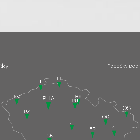
čky
Pobočky pod