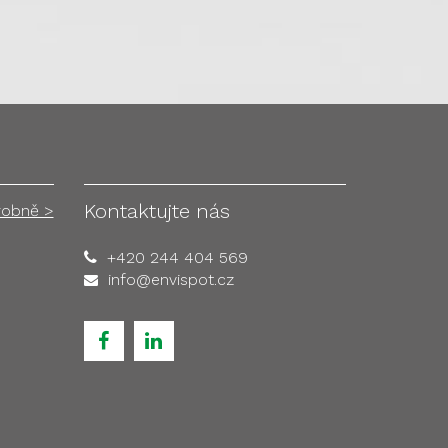
Kontaktujte nás
robně >
+420 244 404 569
info@envispot.cz