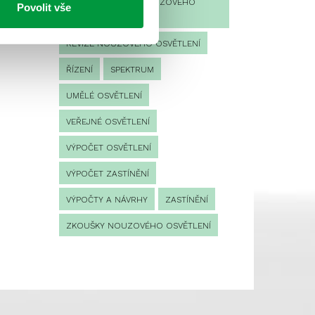
PROVOZNÍ DENÍK NOUZOVÉHO
Povolit vše
OSVĚTLENÍ
REVIZE NOUZOVÉHO OSVĚTLENÍ
ŘÍZENÍ
SPEKTRUM
UMĚLÉ OSVĚTLENÍ
VEŘEJNÉ OSVĚTLENÍ
VÝPOČET OSVĚTLENÍ
VÝPOČET ZASTÍNĚNÍ
VÝPOČTY A NÁVRHY
ZASTÍNĚNÍ
ZKOUŠKY NOUZOVÉHO OSVĚTLENÍ