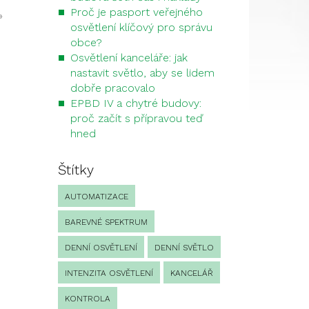
Proč je pasport veřejného
»
osvětlení klíčový pro správu
obce?
Osvětlení kanceláře: jak
nastavit světlo, aby se lidem
dobře pracovalo
EPBD IV a chytré budovy:
proč začít s přípravou teď
hned
Štítky
AUTOMATIZACE
BAREVNÉ SPEKTRUM
DENNÍ OSVĚTLENÍ
DENNÍ SVĚTLO
INTENZITA OSVĚTLENÍ
KANCELÁŘ
KONTROLA