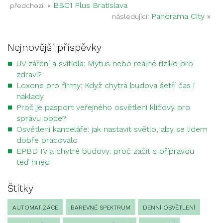
«
BBC1 Plus Bratislava
předchozí:
Panorama City
»
následující:
Nejnovější příspěvky
UV záření a svítidla: Mýtus nebo reálné riziko pro
zdraví?
Loxone pro firmy: Když chytrá budova šetří čas i
náklady
Proč je pasport veřejného osvětlení klíčový pro
správu obce?
Osvětlení kanceláře: jak nastavit světlo, aby se lidem
dobře pracovalo
EPBD IV a chytré budovy: proč začít s přípravou
teď hned
Štítky
AUTOMATIZACE
BAREVNÉ SPEKTRUM
DENNÍ OSVĚTLENÍ