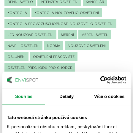
DENNÍ SVĚTLO
INTENZITA OSVĚTLENÍ
KANCELÁŘ
KONTROLA
KONTROLA NOUZOVÉHO OSVĚTLENÍ
KONTROLA PROVOZUSCHOPNOSTI NOUZOVÉHO OSVĚTLENÍ
LED NOUZOVÉ OSVĚTLENÍ
MĚŘENÍ
MĚŘENÍ SVĚTEL
NÁVRH OSVĚTLENÍ
NORMA
NOUZOVÉ OSVĚTLENÍ
OSLUNĚNÍ
OSVĚTLENÍ PRACOVIŠTĚ
OSVĚTLENÍ PŘECHODŮ PRO CHODCE
OSVĚTLENÍ SPORTOVIŠŤ
POULIČNÍ OSVĚTLENÍ
PROTIPANICKÉ OSVĚTLENÍ
Souhlas
Detaily
Více o cookies
PROVOZNÍ DENÍK NOUZOVÉHO OSVĚTLENÍ
REVIZE NOUZOVÉHO OSVĚTLENÍ
ŘÍZENÍ
SPEKTRUM
Tato webová stránka používá cookies
UMĚLÉ OSVĚTLENÍ
VEŘEJNÉ OSVĚTLENÍ
K personalizaci obsahu a reklam, poskytování funkcí