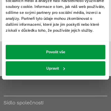
sociálních médií a analýze naší návštěvnosti využíváme
VÝPOČET OSVĚTLENÍ
VÝPOČET ZASTÍNĚNÍ
soubory cookie. Informace o tom, jak náš web používáte,
VÝPOČTY A NÁVRHY
ZASTÍNĚNÍ
sdílíme se svými partnery pro sociální média, inzerci a
analýzy. Partneři tyto údaje mohou zkombinovat s
ZKOUŠKY NOUZOVÉHO OSVĚTLENÍ
dalšími informacemi, které jste jim poskytli nebo které
získali v důsledku toho, že používáte jejich služby.
Povolit vše
Upravit
Sídlo společnosti