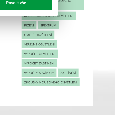
PROVOZNÍ DENÍK NOUZOVÉHO
Povolit vše
OSVĚTLENÍ
REVIZE NOUZOVÉHO OSVĚTLENÍ
ŘÍZENÍ
SPEKTRUM
UMĚLÉ OSVĚTLENÍ
VEŘEJNÉ OSVĚTLENÍ
VÝPOČET OSVĚTLENÍ
VÝPOČET ZASTÍNĚNÍ
VÝPOČTY A NÁVRHY
ZASTÍNĚNÍ
ZKOUŠKY NOUZOVÉHO OSVĚTLENÍ