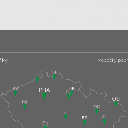
čky
Pobočky pod