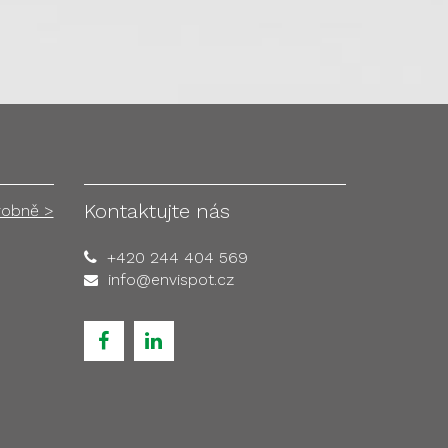
Kontaktujte nás
robně >
+420 244 404 569
info@envispot.cz