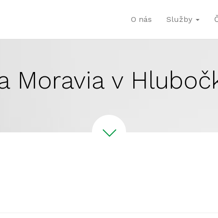
O nás
Služby
a Moravia v Hluboč