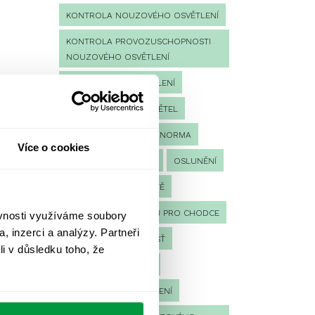
KONTROLA NOUZOVÉHO OSVĚTLENÍ
KONTROLA PROVOZUSCHOPNOSTI
NOUZOVÉHO OSVĚTLENÍ
LED NOUZOVÉ OSVĚTLENÍ
MĚŘENÍ
MĚŘENÍ SVĚTEL
NÁVRH OSVĚTLENÍ
NORMA
Více o cookies
NOUZOVÉ OSVĚTLENÍ
OSLUNĚNÍ
OSVĚTLENÍ PRACOVIŠTĚ
OSVĚTLENÍ PŘECHODŮ PRO CHODCE
ěvnosti využíváme soubory
, inzerci a analýzy. Partneři
OSVĚTLENÍ SPORTOVIŠŤ
li v důsledku toho, že
POULIČNÍ OSVĚTLENÍ
PROTIPANICKÉ OSVĚTLENÍ