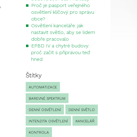
Proč je pasport veřejného
»
osvětlení klíčový pro správu
obce?
Osvětlení kanceláře: jak
nastavit světlo, aby se lidem
dobře pracovalo
EPBD IV a chytré budovy:
proč začít s přípravou teď
hned
Štítky
AUTOMATIZACE
BAREVNÉ SPEKTRUM
DENNÍ OSVĚTLENÍ
DENNÍ SVĚTLO
INTENZITA OSVĚTLENÍ
KANCELÁŘ
KONTROLA