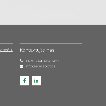
Kontaktujte nás
robně >
+420 244 404 569
info@envispot.cz