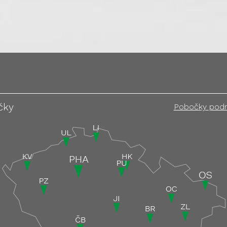
čky
Pobočky pod