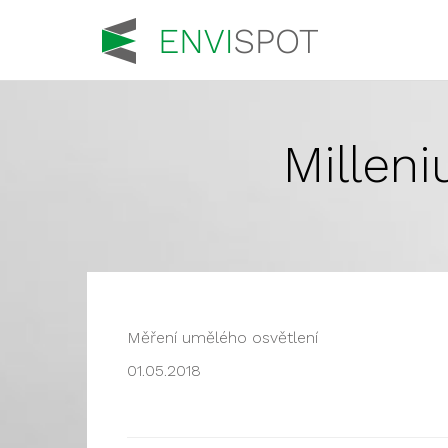
Millen
Měření umělého osvětlení
01.05.2018