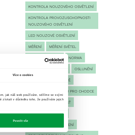
KONTROLA NOUZOVÉHO OSVĚTLENÍ
KONTROLA PROVOZUSCHOPNOSTI
NOUZOVÉHO OSVĚTLENÍ
LED NOUZOVÉ OSVĚTLENÍ
MĚŘENÍ
MĚŘENÍ SVĚTEL
NÁVRH OSVĚTLENÍ
NORMA
NOUZOVÉ OSVĚTLENÍ
OSLUNĚNÍ
Více o cookies
OSVĚTLENÍ PRACOVIŠTĚ
OSVĚTLENÍ PŘECHODŮ PRO CHODCE
tom, jak náš web používáte, sdílíme se svými
é získali v důsledku toho, že používáte jejich
OSVĚTLENÍ SPORTOVIŠŤ
POULIČNÍ OSVĚTLENÍ
Povolit vše
PROTIPANICKÉ OSVĚTLENÍ