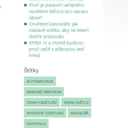
Proč je pasport veřejného
»
osvětlení klíčový pro správu
obce?
Osvětlení kanceláře: jak
nastavit světlo, aby se lidem
dobře pracovalo
EPBD IV a chytré budovy:
proč začít s přípravou teď
hned
Štítky
AUTOMATIZACE
BAREVNÉ SPEKTRUM
DENNÍ OSVĚTLENÍ
DENNÍ SVĚTLO
INTENZITA OSVĚTLENÍ
KANCELÁŘ
KONTROLA