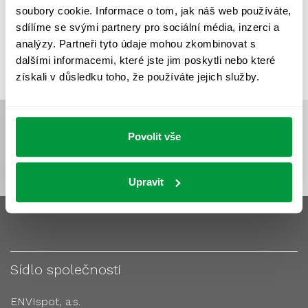
soubory cookie. Informace o tom, jak náš web používáte,
VÝPOČTY A NÁVRHY
ZASTÍNĚNÍ
sdílíme se svými partnery pro sociální média, inzerci a
ZKOUŠKY NOUZOVÉHO OSVĚTLENÍ
analýzy. Partneři tyto údaje mohou zkombinovat s
dalšími informacemi, které jste jim poskytli nebo které
získali v důsledku toho, že používáte jejich služby.
Povolit vše
Upravit
Sídlo společnosti
ENVIspot, a.s.