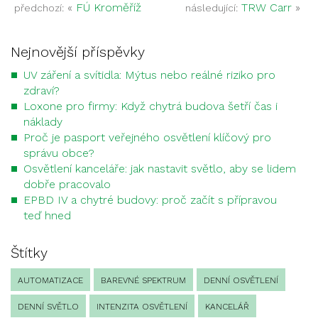
«
FÚ Kroměříž
TRW Carr
»
předchozí:
následující:
Nejnovější příspěvky
UV záření a svítidla: Mýtus nebo reálné riziko pro
zdraví?
Loxone pro firmy: Když chytrá budova šetří čas i
náklady
Proč je pasport veřejného osvětlení klíčový pro
správu obce?
Osvětlení kanceláře: jak nastavit světlo, aby se lidem
dobře pracovalo
EPBD IV a chytré budovy: proč začít s přípravou
teď hned
Štítky
AUTOMATIZACE
BAREVNÉ SPEKTRUM
DENNÍ OSVĚTLENÍ
DENNÍ SVĚTLO
INTENZITA OSVĚTLENÍ
KANCELÁŘ