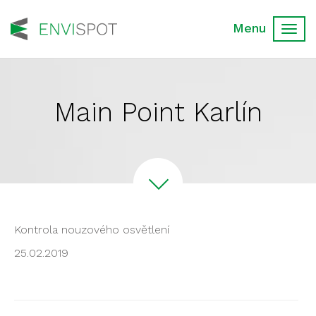
Toggl
navig
Main Point Karlín
Kontrola nouzového osvětlení
25.02.2019