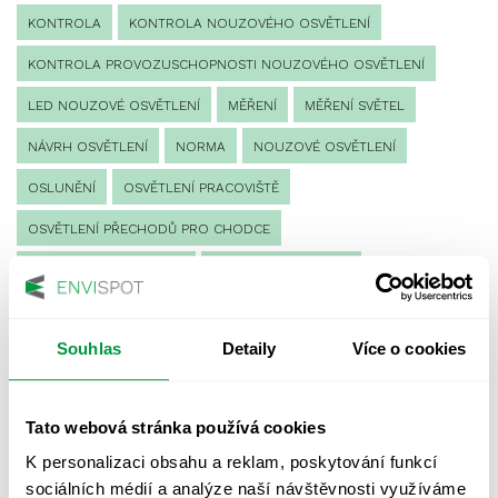
KONTROLA
KONTROLA NOUZOVÉHO OSVĚTLENÍ
KONTROLA PROVOZUSCHOPNOSTI NOUZOVÉHO OSVĚTLENÍ
LED NOUZOVÉ OSVĚTLENÍ
MĚŘENÍ
MĚŘENÍ SVĚTEL
NÁVRH OSVĚTLENÍ
NORMA
NOUZOVÉ OSVĚTLENÍ
OSLUNĚNÍ
OSVĚTLENÍ PRACOVIŠTĚ
OSVĚTLENÍ PŘECHODŮ PRO CHODCE
OSVĚTLENÍ SPORTOVIŠŤ
POULIČNÍ OSVĚTLENÍ
PROTIPANICKÉ OSVĚTLENÍ
Souhlas
Detaily
Více o cookies
PROVOZNÍ DENÍK NOUZOVÉHO OSVĚTLENÍ
REVIZE NOUZOVÉHO OSVĚTLENÍ
ŘÍZENÍ
SPEKTRUM
Tato webová stránka používá cookies
UMĚLÉ OSVĚTLENÍ
VEŘEJNÉ OSVĚTLENÍ
K personalizaci obsahu a reklam, poskytování funkcí
VÝPOČET OSVĚTLENÍ
VÝPOČET ZASTÍNĚNÍ
sociálních médií a analýze naší návštěvnosti využíváme