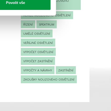
PROVOZNÍ DENÍK NOUZOVÉHO
Povolit vše
OSVĚTLENÍ
REVIZE NOUZOVÉHO OSVĚTLENÍ
ŘÍZENÍ
SPEKTRUM
UMĚLÉ OSVĚTLENÍ
VEŘEJNÉ OSVĚTLENÍ
VÝPOČET OSVĚTLENÍ
VÝPOČET ZASTÍNĚNÍ
VÝPOČTY A NÁVRHY
ZASTÍNĚNÍ
ZKOUŠKY NOUZOVÉHO OSVĚTLENÍ