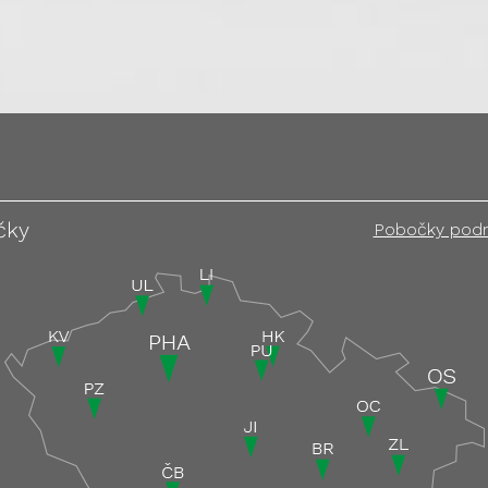
čky
Pobočky pod