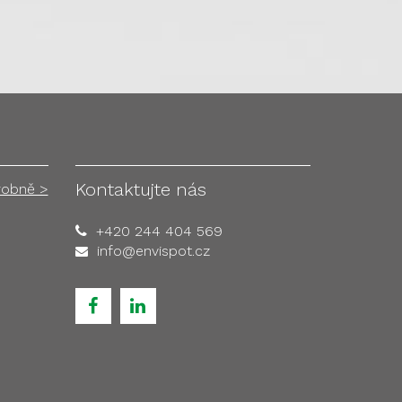
Kontaktujte nás
robně >
+420 244 404 569
info@envispot.cz