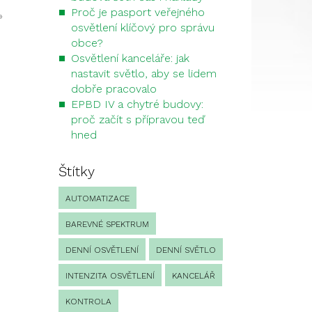
Proč je pasport veřejného
»
osvětlení klíčový pro správu
obce?
Osvětlení kanceláře: jak
nastavit světlo, aby se lidem
dobře pracovalo
EPBD IV a chytré budovy:
proč začít s přípravou teď
hned
Štítky
AUTOMATIZACE
BAREVNÉ SPEKTRUM
DENNÍ OSVĚTLENÍ
DENNÍ SVĚTLO
INTENZITA OSVĚTLENÍ
KANCELÁŘ
KONTROLA