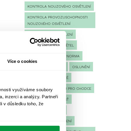
KONTROLA NOUZOVÉHO OSVĚTLENÍ
KONTROLA PROVOZUSCHOPNOSTI
NOUZOVÉHO OSVĚTLENÍ
LED NOUZOVÉ OSVĚTLENÍ
MĚŘENÍ
MĚŘENÍ SVĚTEL
NÁVRH OSVĚTLENÍ
NORMA
Více o cookies
NOUZOVÉ OSVĚTLENÍ
OSLUNĚNÍ
OSVĚTLENÍ PRACOVIŠTĚ
OSVĚTLENÍ PŘECHODŮ PRO CHODCE
ěvnosti využíváme soubory
, inzerci a analýzy. Partneři
OSVĚTLENÍ SPORTOVIŠŤ
li v důsledku toho, že
POULIČNÍ OSVĚTLENÍ
PROTIPANICKÉ OSVĚTLENÍ