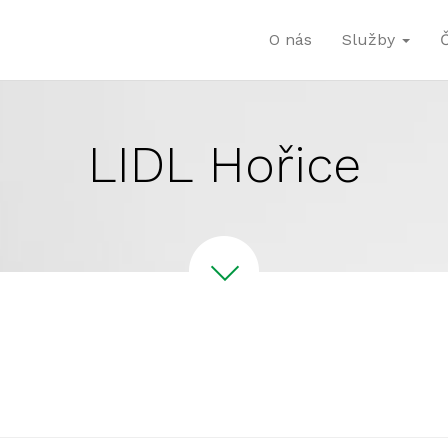
O nás
Služby
LIDL Hořice