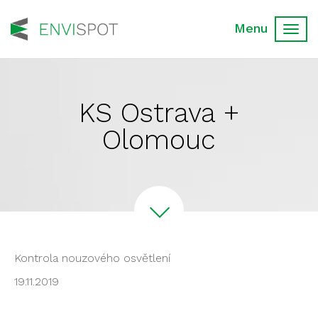
Toggl
navig
KS Ostrava +
Olomouc
Kontrola nouzového osvětlení
19.11.2019