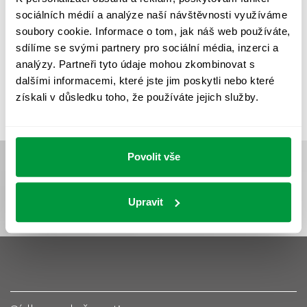
UMĚLÉ OSVĚTLENÍ
VEŘEJNÉ OSVĚTLENÍ
sociálních médií a analýze naší návštěvnosti využíváme
VÝPOČET OSVĚTLENÍ
VÝPOČET ZASTÍNĚNÍ
soubory cookie. Informace o tom, jak náš web používáte,
sdílíme se svými partnery pro sociální média, inzerci a
VÝPOČTY A NÁVRHY
ZASTÍNĚNÍ
analýzy. Partneři tyto údaje mohou zkombinovat s
ZKOUŠKY NOUZOVÉHO OSVĚTLENÍ
dalšími informacemi, které jste jim poskytli nebo které
získali v důsledku toho, že používáte jejich služby.
Povolit vše
Upravit