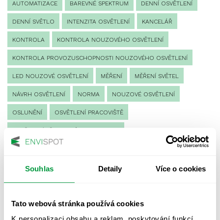
AUTOMATIZACE
BAREVNÉ SPEKTRUM
DENNÍ OSVĚTLENÍ
DENNÍ SVĚTLO
INTENZITA OSVĚTLENÍ
KANCELÁŘ
KONTROLA
KONTROLA NOUZOVÉHO OSVĚTLENÍ
KONTROLA PROVOZUSCHOPNOSTI NOUZOVÉHO OSVĚTLENÍ
LED NOUZOVÉ OSVĚTLENÍ
MĚŘENÍ
MĚŘENÍ SVĚTEL
NÁVRH OSVĚTLENÍ
NORMA
NOUZOVÉ OSVĚTLENÍ
OSLUNĚNÍ
OSVĚTLENÍ PRACOVIŠTĚ
OSVĚTLENÍ PŘECHODŮ PRO CHODCE
OSVĚTLENÍ SPORTOVIŠŤ
POULIČNÍ OSVĚTLENÍ
PROTIPANICKÉ OSVĚTLENÍ
Souhlas
Detaily
Více o cookies
PROVOZNÍ DENÍK NOUZOVÉHO OSVĚTLENÍ
Tato webová stránka používá cookies
REVIZE NOUZOVÉHO OSVĚTLENÍ
ŘÍZENÍ
SPEKTRUM
K personalizaci obsahu a reklam, poskytování funkcí