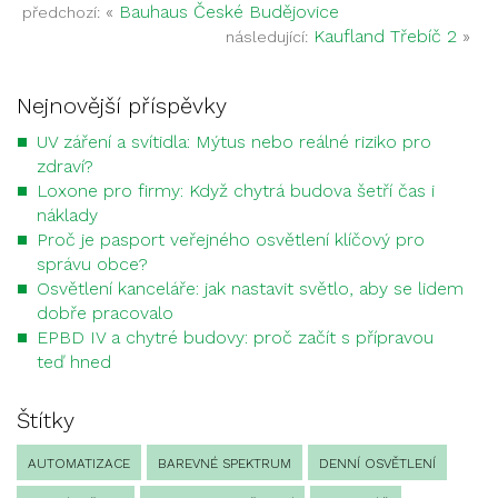
«
Bauhaus České Budějovice
předchozí:
Kaufland Třebíč 2
»
následující:
Nejnovější příspěvky
UV záření a svítidla: Mýtus nebo reálné riziko pro
zdraví?
Loxone pro firmy: Když chytrá budova šetří čas i
náklady
Proč je pasport veřejného osvětlení klíčový pro
správu obce?
Osvětlení kanceláře: jak nastavit světlo, aby se lidem
dobře pracovalo
EPBD IV a chytré budovy: proč začít s přípravou
teď hned
Štítky
AUTOMATIZACE
BAREVNÉ SPEKTRUM
DENNÍ OSVĚTLENÍ