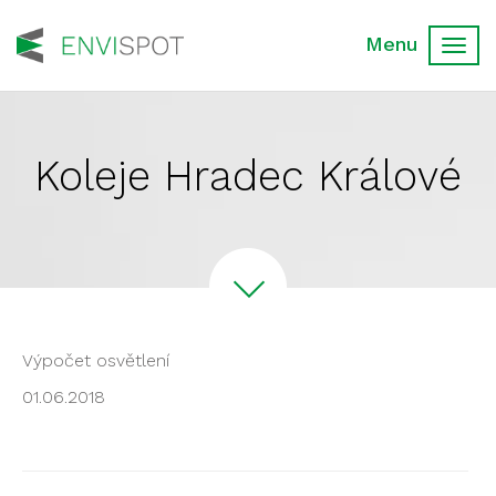
Toggl
navig
Koleje Hradec Králové
Výpočet osvětlení
01.06.2018