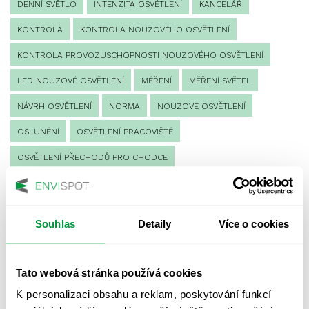
DENNÍ SVĚTLO
INTENZITA OSVĚTLENÍ
KANCELÁŘ
KONTROLA
KONTROLA NOUZOVÉHO OSVĚTLENÍ
KONTROLA PROVOZUSCHOPNOSTI NOUZOVÉHO OSVĚTLENÍ
LED NOUZOVÉ OSVĚTLENÍ
MĚŘENÍ
MĚŘENÍ SVĚTEL
NÁVRH OSVĚTLENÍ
NORMA
NOUZOVÉ OSVĚTLENÍ
OSLUNĚNÍ
OSVĚTLENÍ PRACOVIŠTĚ
OSVĚTLENÍ PŘECHODŮ PRO CHODCE
OSVĚTLENÍ SPORTOVIŠŤ
POULIČNÍ OSVĚTLENÍ
PROTIPANICKÉ OSVĚTLENÍ
Souhlas
Detaily
Více o cookies
PROVOZNÍ DENÍK NOUZOVÉHO OSVĚTLENÍ
REVIZE NOUZOVÉHO OSVĚTLENÍ
ŘÍZENÍ
SPEKTRUM
Tato webová stránka používá cookies
UMĚLÉ OSVĚTLENÍ
VEŘEJNÉ OSVĚTLENÍ
K personalizaci obsahu a reklam, poskytování funkcí