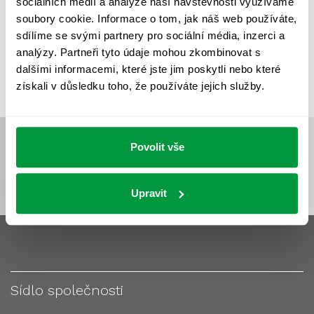
sociálních médií a analýze naší návštěvnosti využíváme
VÝPOČET OSVĚTLENÍ
VÝPOČET ZASTÍNĚNÍ
soubory cookie. Informace o tom, jak náš web používáte,
VÝPOČTY A NÁVRHY
ZASTÍNĚNÍ
sdílíme se svými partnery pro sociální média, inzerci a
analýzy. Partneři tyto údaje mohou zkombinovat s
ZKOUŠKY NOUZOVÉHO OSVĚTLENÍ
dalšími informacemi, které jste jim poskytli nebo které
získali v důsledku toho, že používáte jejich služby.
Povolit vše
Upravit
Sídlo společnosti