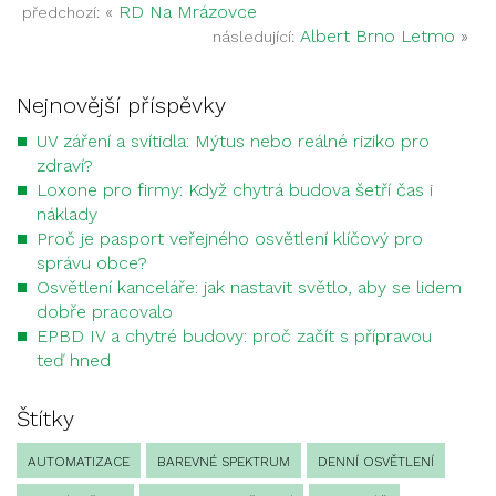
«
RD Na Mrázovce
předchozí:
Albert Brno Letmo
»
následující:
Nejnovější příspěvky
UV záření a svítidla: Mýtus nebo reálné riziko pro
zdraví?
Loxone pro firmy: Když chytrá budova šetří čas i
náklady
Proč je pasport veřejného osvětlení klíčový pro
správu obce?
Osvětlení kanceláře: jak nastavit světlo, aby se lidem
dobře pracovalo
EPBD IV a chytré budovy: proč začít s přípravou
teď hned
Štítky
AUTOMATIZACE
BAREVNÉ SPEKTRUM
DENNÍ OSVĚTLENÍ