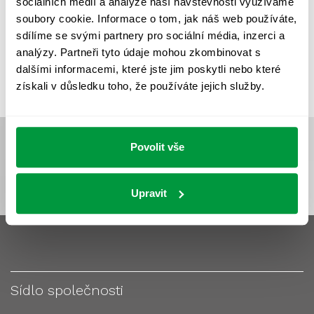
sociálních médií a analýze naší návštěvnosti využíváme
VÝPOČET OSVĚTLENÍ
VÝPOČET ZASTÍNĚNÍ
soubory cookie. Informace o tom, jak náš web používáte,
VÝPOČTY A NÁVRHY
ZASTÍNĚNÍ
sdílíme se svými partnery pro sociální média, inzerci a
analýzy. Partneři tyto údaje mohou zkombinovat s
ZKOUŠKY NOUZOVÉHO OSVĚTLENÍ
dalšími informacemi, které jste jim poskytli nebo které
získali v důsledku toho, že používáte jejich služby.
Povolit vše
Upravit
Sídlo společnosti