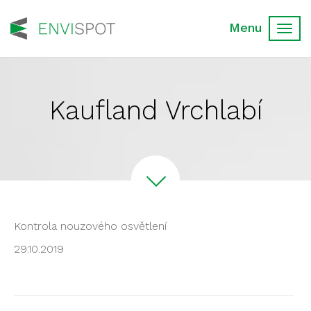
Toggl
navig
Kaufland Vrchlabí
Kontrola nouzového osvětlení
29.10.2019