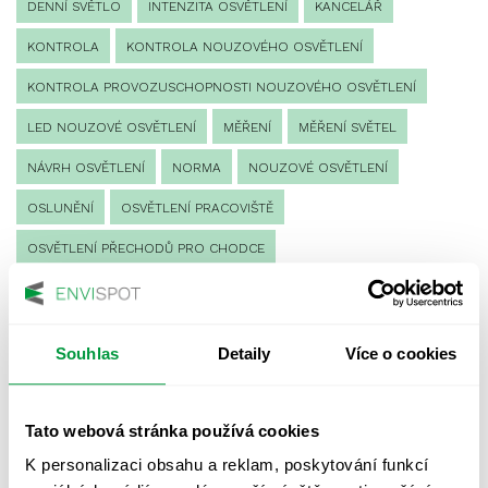
DENNÍ SVĚTLO
INTENZITA OSVĚTLENÍ
KANCELÁŘ
KONTROLA
KONTROLA NOUZOVÉHO OSVĚTLENÍ
KONTROLA PROVOZUSCHOPNOSTI NOUZOVÉHO OSVĚTLENÍ
LED NOUZOVÉ OSVĚTLENÍ
MĚŘENÍ
MĚŘENÍ SVĚTEL
NÁVRH OSVĚTLENÍ
NORMA
NOUZOVÉ OSVĚTLENÍ
OSLUNĚNÍ
OSVĚTLENÍ PRACOVIŠTĚ
OSVĚTLENÍ PŘECHODŮ PRO CHODCE
OSVĚTLENÍ SPORTOVIŠŤ
POULIČNÍ OSVĚTLENÍ
PROTIPANICKÉ OSVĚTLENÍ
Souhlas
Detaily
Více o cookies
PROVOZNÍ DENÍK NOUZOVÉHO OSVĚTLENÍ
REVIZE NOUZOVÉHO OSVĚTLENÍ
ŘÍZENÍ
SPEKTRUM
Tato webová stránka používá cookies
UMĚLÉ OSVĚTLENÍ
VEŘEJNÉ OSVĚTLENÍ
K personalizaci obsahu a reklam, poskytování funkcí