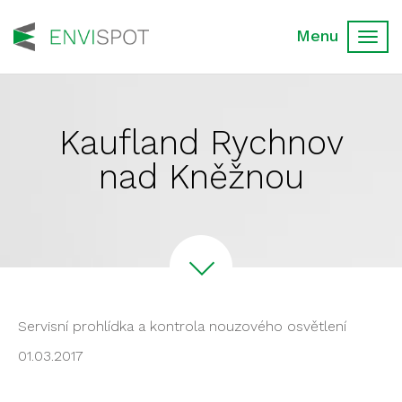
Toggl
navig
Kaufland Rychnov
nad Kněžnou
Servisní prohlídka a kontrola nouzového osvětlení
01.03.2017