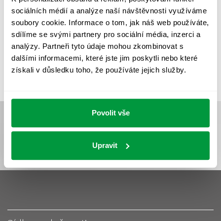
UMĚLÉ OSVĚTLENÍ
VEŘEJNÉ OSVĚTLENÍ
sociálních médií a analýze naší návštěvnosti využíváme
VÝPOČET OSVĚTLENÍ
VÝPOČET ZASTÍNĚNÍ
soubory cookie. Informace o tom, jak náš web používáte,
sdílíme se svými partnery pro sociální média, inzerci a
VÝPOČTY A NÁVRHY
ZASTÍNĚNÍ
analýzy. Partneři tyto údaje mohou zkombinovat s
ZKOUŠKY NOUZOVÉHO OSVĚTLENÍ
dalšími informacemi, které jste jim poskytli nebo které
získali v důsledku toho, že používáte jejich služby.
Povolit vše
Upravit