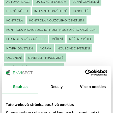
AUTOMATIZACE
BAREVNÉ SPEKTRUM
DENNÍ OSVĚTLENÍ
DENNÍ SVĚTLO
INTENZITA OSVĚTLENÍ
KANCELÁŘ
KONTROLA
KONTROLA NOUZOVÉHO OSVĚTLENÍ
KONTROLA PROVOZUSCHOPNOSTI NOUZOVÉHO OSVĚTLENÍ
LED NOUZOVÉ OSVĚTLENÍ
MĚŘENÍ
MĚŘENÍ SVĚTEL
NÁVRH OSVĚTLENÍ
NORMA
NOUZOVÉ OSVĚTLENÍ
OSLUNĚNÍ
OSVĚTLENÍ PRACOVIŠTĚ
OSVĚTLENÍ PŘECHODŮ PRO CHODCE
OSVĚTLENÍ SPORTOVIŠŤ
POULIČNÍ OSVĚTLENÍ
PROTIPANICKÉ OSVĚTLENÍ
Souhlas
Detaily
Více o cookies
PROVOZNÍ DENÍK NOUZOVÉHO OSVĚTLENÍ
Tato webová stránka používá cookies
REVIZE NOUZOVÉHO OSVĚTLENÍ
ŘÍZENÍ
SPEKTRUM
K personalizaci obsahu a reklam, poskytování funkcí