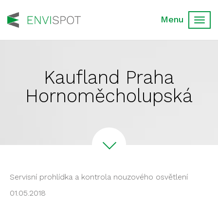
Toggl
navig
Kaufland Praha
Hornoměcholupská
Servisní prohlídka a kontrola nouzového osvětlení
01.05.2018