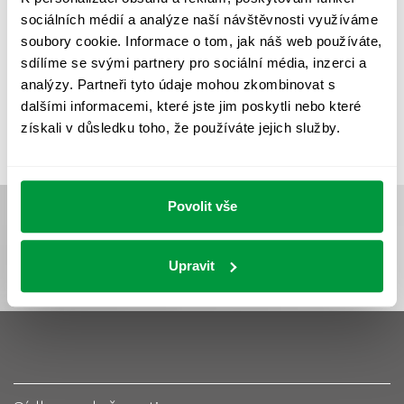
UMĚLÉ OSVĚTLENÍ
VEŘEJNÉ OSVĚTLENÍ
sociálních médií a analýze naší návštěvnosti využíváme
VÝPOČET OSVĚTLENÍ
VÝPOČET ZASTÍNĚNÍ
soubory cookie. Informace o tom, jak náš web používáte,
sdílíme se svými partnery pro sociální média, inzerci a
VÝPOČTY A NÁVRHY
ZASTÍNĚNÍ
analýzy. Partneři tyto údaje mohou zkombinovat s
ZKOUŠKY NOUZOVÉHO OSVĚTLENÍ
dalšími informacemi, které jste jim poskytli nebo které
získali v důsledku toho, že používáte jejich služby.
Povolit vše
Upravit