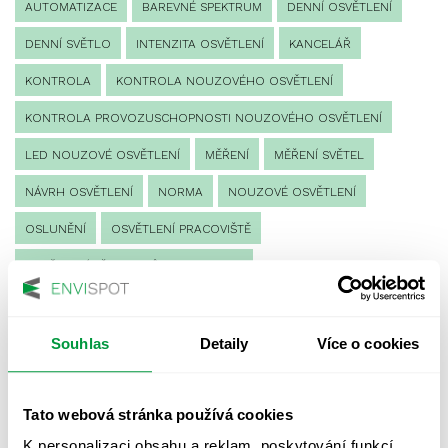
AUTOMATIZACE
BAREVNÉ SPEKTRUM
DENNÍ OSVĚTLENÍ
DENNÍ SVĚTLO
INTENZITA OSVĚTLENÍ
KANCELÁŘ
KONTROLA
KONTROLA NOUZOVÉHO OSVĚTLENÍ
KONTROLA PROVOZUSCHOPNOSTI NOUZOVÉHO OSVĚTLENÍ
LED NOUZOVÉ OSVĚTLENÍ
MĚŘENÍ
MĚŘENÍ SVĚTEL
NÁVRH OSVĚTLENÍ
NORMA
NOUZOVÉ OSVĚTLENÍ
OSLUNĚNÍ
OSVĚTLENÍ PRACOVIŠTĚ
OSVĚTLENÍ PŘECHODŮ PRO CHODCE
OSVĚTLENÍ SPORTOVIŠŤ
POULIČNÍ OSVĚTLENÍ
PROTIPANICKÉ OSVĚTLENÍ
Souhlas
Detaily
Více o cookies
PROVOZNÍ DENÍK NOUZOVÉHO OSVĚTLENÍ
Tato webová stránka používá cookies
REVIZE NOUZOVÉHO OSVĚTLENÍ
ŘÍZENÍ
SPEKTRUM
K personalizaci obsahu a reklam, poskytování funkcí