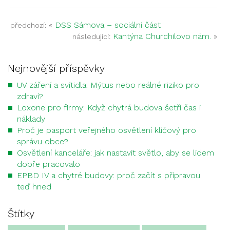
«
DSS Sámova – sociální část
předchozí:
Kantýna Churchilovo nám.
»
následující:
Nejnovější příspěvky
UV záření a svítidla: Mýtus nebo reálné riziko pro
zdraví?
Loxone pro firmy: Když chytrá budova šetří čas i
náklady
Proč je pasport veřejného osvětlení klíčový pro
správu obce?
Osvětlení kanceláře: jak nastavit světlo, aby se lidem
dobře pracovalo
EPBD IV a chytré budovy: proč začít s přípravou
teď hned
Štítky