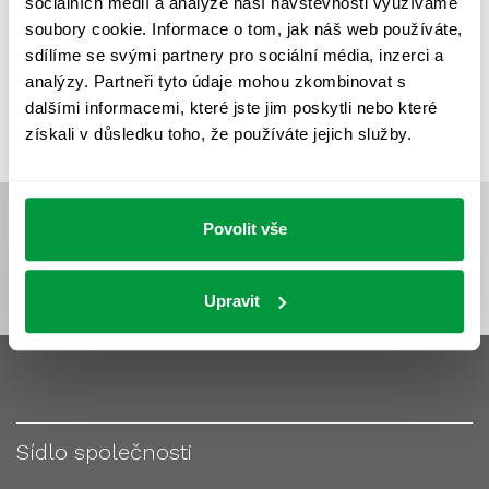
sociálních médií a analýze naší návštěvnosti využíváme
VÝPOČET OSVĚTLENÍ
VÝPOČET ZASTÍNĚNÍ
soubory cookie. Informace o tom, jak náš web používáte,
VÝPOČTY A NÁVRHY
ZASTÍNĚNÍ
sdílíme se svými partnery pro sociální média, inzerci a
analýzy. Partneři tyto údaje mohou zkombinovat s
ZKOUŠKY NOUZOVÉHO OSVĚTLENÍ
dalšími informacemi, které jste jim poskytli nebo které
získali v důsledku toho, že používáte jejich služby.
Povolit vše
Upravit
Sídlo společnosti