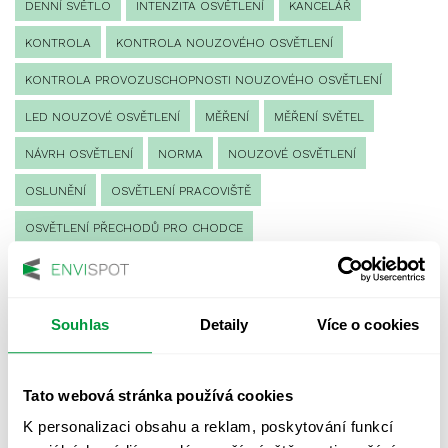
DENNÍ SVĚTLO
INTENZITA OSVĚTLENÍ
KANCELÁŘ
KONTROLA
KONTROLA NOUZOVÉHO OSVĚTLENÍ
KONTROLA PROVOZUSCHOPNOSTI NOUZOVÉHO OSVĚTLENÍ
LED NOUZOVÉ OSVĚTLENÍ
MĚŘENÍ
MĚŘENÍ SVĚTEL
NÁVRH OSVĚTLENÍ
NORMA
NOUZOVÉ OSVĚTLENÍ
OSLUNĚNÍ
OSVĚTLENÍ PRACOVIŠTĚ
OSVĚTLENÍ PŘECHODŮ PRO CHODCE
OSVĚTLENÍ SPORTOVIŠŤ
POULIČNÍ OSVĚTLENÍ
PROTIPANICKÉ OSVĚTLENÍ
Souhlas
Detaily
Více o cookies
PROVOZNÍ DENÍK NOUZOVÉHO OSVĚTLENÍ
REVIZE NOUZOVÉHO OSVĚTLENÍ
ŘÍZENÍ
SPEKTRUM
Tato webová stránka používá cookies
UMĚLÉ OSVĚTLENÍ
VEŘEJNÉ OSVĚTLENÍ
K personalizaci obsahu a reklam, poskytování funkcí