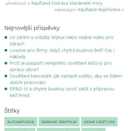
«
Kaufland Ostrava Mariánské Hory
předchozí:
Kaufland Kopřivnice
»
následující:
Nejnovější příspěvky
UV záření a svítidla: Mýtus nebo reálné riziko pro
zdraví?
Loxone pro firmy: Když chytrá budova šetří čas i
náklady
Proč je pasport veřejného osvětlení klíčový pro
správu obce?
Osvětlení kanceláře: jak nastavit světlo, aby se lidem
dobře pracovalo
EPBD IV a chytré budovy: proč začít s přípravou
teď hned
Štítky
AUTOMATIZACE
BAREVNÉ SPEKTRUM
DENNÍ OSVĚTLENÍ