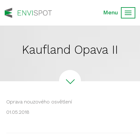
Toggl
navig
Kaufland Opava II
Oprava nouzového osvětlení
01.05.2018