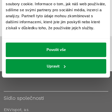
soubory cookie. Informace o tom, jak náš web používáte,
VÝPOČTY A NÁVRHY
ZASTÍNĚNÍ
sdílíme se svými partnery pro sociální média, inzerci a
ZKOUŠKY NOUZOVÉHO OSVĚTLENÍ
analýzy. Partneři tyto údaje mohou zkombinovat s
dalšími informacemi, které jste jim poskytli nebo které
získali v důsledku toho, že používáte jejich služby.
Povolit vše
Upravit
Sídlo společnosti
ENVIspot, a.s.