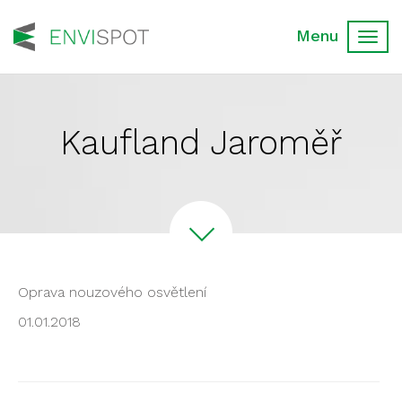
Toggl
navig
Kaufland Jaroměř
Oprava nouzového osvětlení
01.01.2018