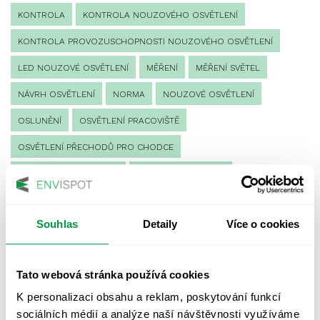
KONTROLA
KONTROLA NOUZOVÉHO OSVĚTLENÍ
KONTROLA PROVOZUSCHOPNOSTI NOUZOVÉHO OSVĚTLENÍ
LED NOUZOVÉ OSVĚTLENÍ
MĚŘENÍ
MĚŘENÍ SVĚTEL
NÁVRH OSVĚTLENÍ
NORMA
NOUZOVÉ OSVĚTLENÍ
OSLUNĚNÍ
OSVĚTLENÍ PRACOVIŠTĚ
OSVĚTLENÍ PŘECHODŮ PRO CHODCE
OSVĚTLENÍ SPORTOVIŠŤ
POULIČNÍ OSVĚTLENÍ
PROTIPANICKÉ OSVĚTLENÍ
Souhlas
Detaily
Více o cookies
PROVOZNÍ DENÍK NOUZOVÉHO OSVĚTLENÍ
REVIZE NOUZOVÉHO OSVĚTLENÍ
ŘÍZENÍ
SPEKTRUM
Tato webová stránka používá cookies
UMĚLÉ OSVĚTLENÍ
VEŘEJNÉ OSVĚTLENÍ
K personalizaci obsahu a reklam, poskytování funkcí
VÝPOČET OSVĚTLENÍ
VÝPOČET ZASTÍNĚNÍ
sociálních médií a analýze naší návštěvnosti využíváme