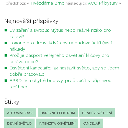
«
Hvězdárna Brno
ACO Přibyslav
»
předchozí:
následující:
Nejnovější příspěvky
UV záření a svítidla: Mýtus nebo reálné riziko pro
zdraví?
Loxone pro firmy: Když chytrá budova šetří čas i
náklady
Proč je pasport veřejného osvětlení klíčový pro
správu obce?
Osvětlení kanceláře: jak nastavit světlo, aby se lidem
dobře pracovalo
EPBD IV a chytré budovy: proč začít s přípravou
teď hned
Štítky
AUTOMATIZACE
BAREVNÉ SPEKTRUM
DENNÍ OSVĚTLENÍ
DENNÍ SVĚTLO
INTENZITA OSVĚTLENÍ
KANCELÁŘ