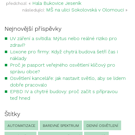
«
Hala Bukovice Jeseník
předchozí:
MŠ na ulici Sokolovská v Olomouci
»
následující:
Nejnovější příspěvky
UV záření a svítidla: Mýtus nebo reálné riziko pro
zdraví?
Loxone pro firmy: Když chytrá budova šetří čas i
náklady
Proč je pasport veřejného osvětlení klíčový pro
správu obce?
Osvětlení kanceláře: jak nastavit světlo, aby se lidem
dobře pracovalo
EPBD IV a chytré budovy: proč začít s přípravou
teď hned
Štítky
AUTOMATIZACE
BAREVNÉ SPEKTRUM
DENNÍ OSVĚTLENÍ