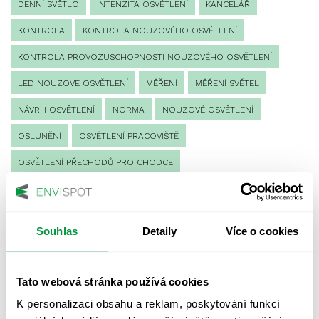
DENNÍ SVĚTLO
INTENZITA OSVĚTLENÍ
KANCELÁŘ
KONTROLA
KONTROLA NOUZOVÉHO OSVĚTLENÍ
KONTROLA PROVOZUSCHOPNOSTI NOUZOVÉHO OSVĚTLENÍ
LED NOUZOVÉ OSVĚTLENÍ
MĚŘENÍ
MĚŘENÍ SVĚTEL
NÁVRH OSVĚTLENÍ
NORMA
NOUZOVÉ OSVĚTLENÍ
OSLUNĚNÍ
OSVĚTLENÍ PRACOVIŠTĚ
OSVĚTLENÍ PŘECHODŮ PRO CHODCE
OSVĚTLENÍ SPORTOVIŠŤ
POULIČNÍ OSVĚTLENÍ
PROTIPANICKÉ OSVĚTLENÍ
Souhlas
Detaily
Více o cookies
PROVOZNÍ DENÍK NOUZOVÉHO OSVĚTLENÍ
REVIZE NOUZOVÉHO OSVĚTLENÍ
ŘÍZENÍ
SPEKTRUM
Tato webová stránka používá cookies
UMĚLÉ OSVĚTLENÍ
VEŘEJNÉ OSVĚTLENÍ
K personalizaci obsahu a reklam, poskytování funkcí