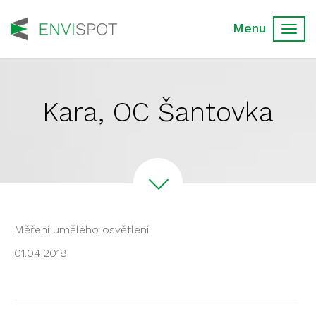
Toggl
navig
Kara, OC Šantovka
Měření umělého osvětlení
01.04.2018