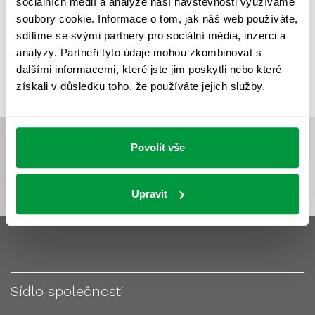
sociálních médií a analýze naší návštěvnosti využíváme
VÝPOČET OSVĚTLENÍ
VÝPOČET ZASTÍNĚNÍ
soubory cookie. Informace o tom, jak náš web používáte,
VÝPOČTY A NÁVRHY
ZASTÍNĚNÍ
sdílíme se svými partnery pro sociální média, inzerci a
analýzy. Partneři tyto údaje mohou zkombinovat s
ZKOUŠKY NOUZOVÉHO OSVĚTLENÍ
dalšími informacemi, které jste jim poskytli nebo které
získali v důsledku toho, že používáte jejich služby.
Povolit vše
Upravit
Sídlo společnosti