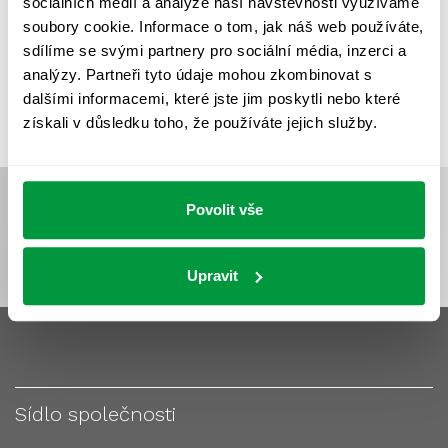
sociálních médií a analýze naší návštěvnosti využíváme
VÝPOČET OSVĚTLENÍ
VÝPOČET ZASTÍNĚNÍ
soubory cookie. Informace o tom, jak náš web používáte,
VÝPOČTY A NÁVRHY
ZASTÍNĚNÍ
sdílíme se svými partnery pro sociální média, inzerci a
analýzy. Partneři tyto údaje mohou zkombinovat s
ZKOUŠKY NOUZOVÉHO OSVĚTLENÍ
dalšími informacemi, které jste jim poskytli nebo které
získali v důsledku toho, že používáte jejich služby.
Povolit vše
Upravit
Sídlo společnosti