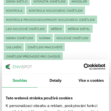
DENNÍ SVĚTLO
INTENZITA OSVĚTLENÍ
KANCELÁŘ
KONTROLA
KONTROLA NOUZOVÉHO OSVĚTLENÍ
KONTROLA PROVOZUSCHOPNOSTI NOUZOVÉHO OSVĚTLENÍ
LED NOUZOVÉ OSVĚTLENÍ
MĚŘENÍ
MĚŘENÍ SVĚTEL
NÁVRH OSVĚTLENÍ
NORMA
NOUZOVÉ OSVĚTLENÍ
OSLUNĚNÍ
OSVĚTLENÍ PRACOVIŠTĚ
OSVĚTLENÍ PŘECHODŮ PRO CHODCE
OSVĚTLENÍ SPORTOVIŠŤ
POULIČNÍ OSVĚTLENÍ
PROTIPANICKÉ OSVĚTLENÍ
Souhlas
Detaily
Více o cookies
PROVOZNÍ DENÍK NOUZOVÉHO OSVĚTLENÍ
REVIZE NOUZOVÉHO OSVĚTLENÍ
ŘÍZENÍ
SPEKTRUM
Tato webová stránka používá cookies
UMĚLÉ OSVĚTLENÍ
VEŘEJNÉ OSVĚTLENÍ
K personalizaci obsahu a reklam, poskytování funkcí