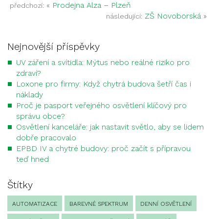
«
Prodejna Alza – Plzeň
předchozí:
ZŠ Novoborská
»
následující:
Nejnovější příspěvky
UV záření a svítidla: Mýtus nebo reálné riziko pro
zdraví?
Loxone pro firmy: Když chytrá budova šetří čas i
náklady
Proč je pasport veřejného osvětlení klíčový pro
správu obce?
Osvětlení kanceláře: jak nastavit světlo, aby se lidem
dobře pracovalo
EPBD IV a chytré budovy: proč začít s přípravou
teď hned
Štítky
AUTOMATIZACE
BAREVNÉ SPEKTRUM
DENNÍ OSVĚTLENÍ