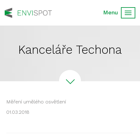
Toggl
navig
Kanceláře Techona
Měření umělého osvětlení
01.03.2018