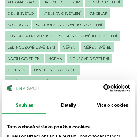
AUTOMATIZACE
BAREVNÉ SPEKTRUM
DENNÍ OSVĚTLENÍ
DENNÍ SVĚTLO
INTENZITA OSVĚTLENÍ
KANCELÁŘ
KONTROLA
KONTROLA NOUZOVÉHO OSVĚTLENÍ
KONTROLA PROVOZUSCHOPNOSTI NOUZOVÉHO OSVĚTLENÍ
LED NOUZOVÉ OSVĚTLENÍ
MĚŘENÍ
MĚŘENÍ SVĚTEL
NÁVRH OSVĚTLENÍ
NORMA
NOUZOVÉ OSVĚTLENÍ
OSLUNĚNÍ
OSVĚTLENÍ PRACOVIŠTĚ
OSVĚTLENÍ PŘECHODŮ PRO CHODCE
OSVĚTLENÍ SPORTOVIŠŤ
POULIČNÍ OSVĚTLENÍ
PROTIPANICKÉ OSVĚTLENÍ
Souhlas
Detaily
Více o cookies
PROVOZNÍ DENÍK NOUZOVÉHO OSVĚTLENÍ
Tato webová stránka používá cookies
REVIZE NOUZOVÉHO OSVĚTLENÍ
ŘÍZENÍ
SPEKTRUM
K personalizaci obsahu a reklam, poskytování funkcí