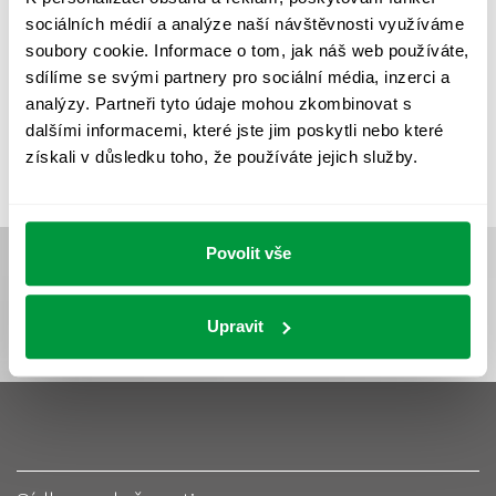
UMĚLÉ OSVĚTLENÍ
VEŘEJNÉ OSVĚTLENÍ
sociálních médií a analýze naší návštěvnosti využíváme
VÝPOČET OSVĚTLENÍ
VÝPOČET ZASTÍNĚNÍ
soubory cookie. Informace o tom, jak náš web používáte,
sdílíme se svými partnery pro sociální média, inzerci a
VÝPOČTY A NÁVRHY
ZASTÍNĚNÍ
analýzy. Partneři tyto údaje mohou zkombinovat s
ZKOUŠKY NOUZOVÉHO OSVĚTLENÍ
dalšími informacemi, které jste jim poskytli nebo které
získali v důsledku toho, že používáte jejich služby.
Povolit vše
Upravit