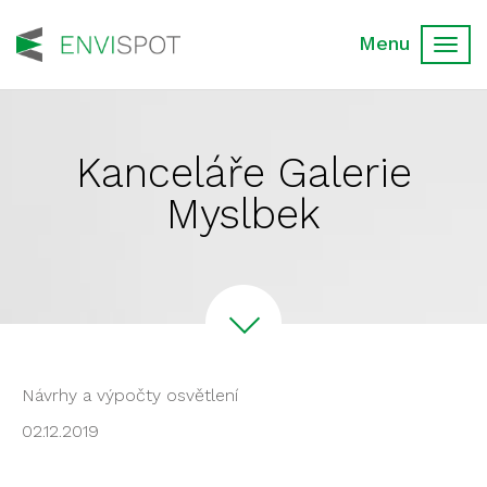
Toggl
navig
Kanceláře Galerie
Myslbek
Návrhy a výpočty osvětlení
02.12.2019