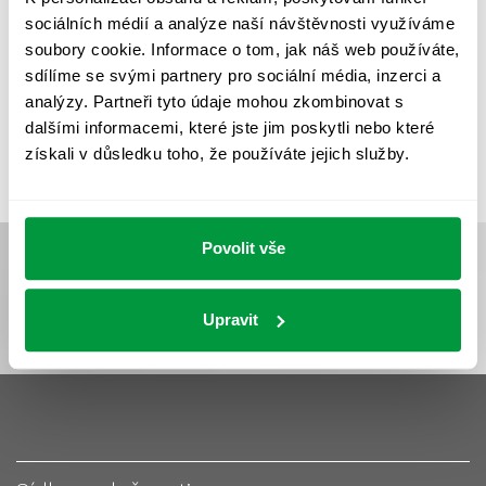
UMĚLÉ OSVĚTLENÍ
VEŘEJNÉ OSVĚTLENÍ
sociálních médií a analýze naší návštěvnosti využíváme
VÝPOČET OSVĚTLENÍ
VÝPOČET ZASTÍNĚNÍ
soubory cookie. Informace o tom, jak náš web používáte,
sdílíme se svými partnery pro sociální média, inzerci a
VÝPOČTY A NÁVRHY
ZASTÍNĚNÍ
analýzy. Partneři tyto údaje mohou zkombinovat s
ZKOUŠKY NOUZOVÉHO OSVĚTLENÍ
dalšími informacemi, které jste jim poskytli nebo které
získali v důsledku toho, že používáte jejich služby.
Povolit vše
Upravit