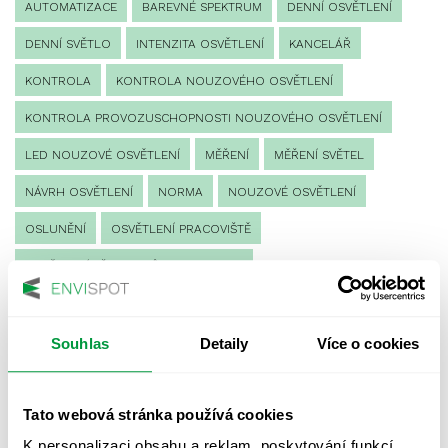
AUTOMATIZACE
BAREVNÉ SPEKTRUM
DENNÍ OSVĚTLENÍ
DENNÍ SVĚTLO
INTENZITA OSVĚTLENÍ
KANCELÁŘ
KONTROLA
KONTROLA NOUZOVÉHO OSVĚTLENÍ
KONTROLA PROVOZUSCHOPNOSTI NOUZOVÉHO OSVĚTLENÍ
LED NOUZOVÉ OSVĚTLENÍ
MĚŘENÍ
MĚŘENÍ SVĚTEL
NÁVRH OSVĚTLENÍ
NORMA
NOUZOVÉ OSVĚTLENÍ
OSLUNĚNÍ
OSVĚTLENÍ PRACOVIŠTĚ
OSVĚTLENÍ PŘECHODŮ PRO CHODCE
OSVĚTLENÍ SPORTOVIŠŤ
POULIČNÍ OSVĚTLENÍ
PROTIPANICKÉ OSVĚTLENÍ
Souhlas
Detaily
Více o cookies
PROVOZNÍ DENÍK NOUZOVÉHO OSVĚTLENÍ
Tato webová stránka používá cookies
REVIZE NOUZOVÉHO OSVĚTLENÍ
ŘÍZENÍ
SPEKTRUM
K personalizaci obsahu a reklam, poskytování funkcí