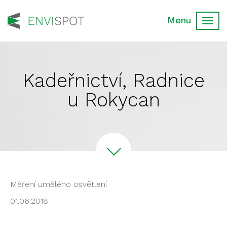
Toggl
navig
Kadeřnictví, Radnice
u Rokycan
Měření umělého osvětlení
01.06.2018