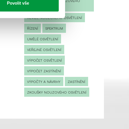
PROVOZNÍ DENÍK NOUZOVÉHO
Povolit vše
OSVĚTLENÍ
REVIZE NOUZOVÉHO OSVĚTLENÍ
ŘÍZENÍ
SPEKTRUM
UMĚLÉ OSVĚTLENÍ
VEŘEJNÉ OSVĚTLENÍ
VÝPOČET OSVĚTLENÍ
VÝPOČET ZASTÍNĚNÍ
VÝPOČTY A NÁVRHY
ZASTÍNĚNÍ
ZKOUŠKY NOUZOVÉHO OSVĚTLENÍ