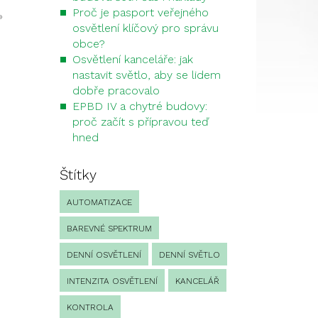
Proč je pasport veřejného
»
osvětlení klíčový pro správu
obce?
Osvětlení kanceláře: jak
nastavit světlo, aby se lidem
dobře pracovalo
EPBD IV a chytré budovy:
proč začít s přípravou teď
hned
Štítky
AUTOMATIZACE
BAREVNÉ SPEKTRUM
DENNÍ OSVĚTLENÍ
DENNÍ SVĚTLO
INTENZITA OSVĚTLENÍ
KANCELÁŘ
KONTROLA