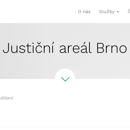
O nás
Služby
Justiční areál Brno
větlení