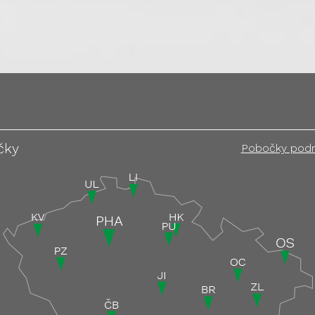
čky
Pobočky pod