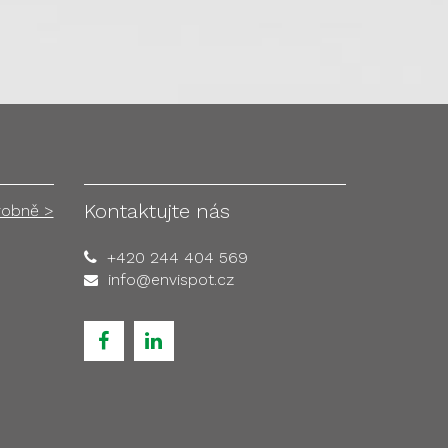
Kontaktujte nás
robně >
+420 244 404 569
info@envispot.cz