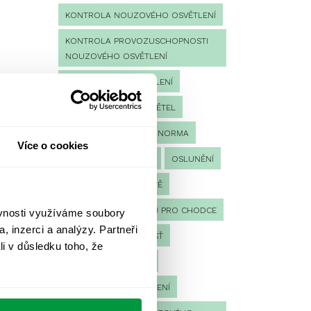
KONTROLA NOUZOVÉHO OSVĚTLENÍ
KONTROLA PROVOZUSCHOPNOSTI
NOUZOVÉHO OSVĚTLENÍ
LED NOUZOVÉ OSVĚTLENÍ
MĚŘENÍ
MĚŘENÍ SVĚTEL
NÁVRH OSVĚTLENÍ
NORMA
Více o cookies
NOUZOVÉ OSVĚTLENÍ
OSLUNĚNÍ
OSVĚTLENÍ PRACOVIŠTĚ
OSVĚTLENÍ PŘECHODŮ PRO CHODCE
ěvnosti využíváme soubory
, inzerci a analýzy. Partneři
OSVĚTLENÍ SPORTOVIŠŤ
li v důsledku toho, že
POULIČNÍ OSVĚTLENÍ
PROTIPANICKÉ OSVĚTLENÍ