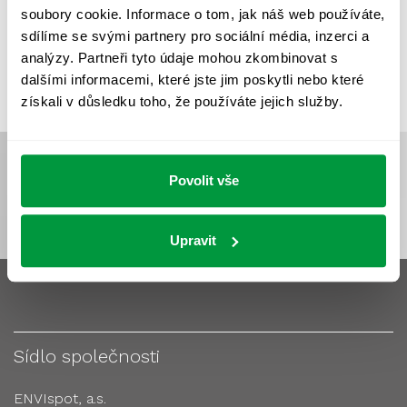
soubory cookie. Informace o tom, jak náš web používáte,
VÝPOČTY A NÁVRHY
ZASTÍNĚNÍ
sdílíme se svými partnery pro sociální média, inzerci a
ZKOUŠKY NOUZOVÉHO OSVĚTLENÍ
analýzy. Partneři tyto údaje mohou zkombinovat s
dalšími informacemi, které jste jim poskytli nebo které
získali v důsledku toho, že používáte jejich služby.
Povolit vše
Upravit
Sídlo společnosti
ENVIspot, a.s.