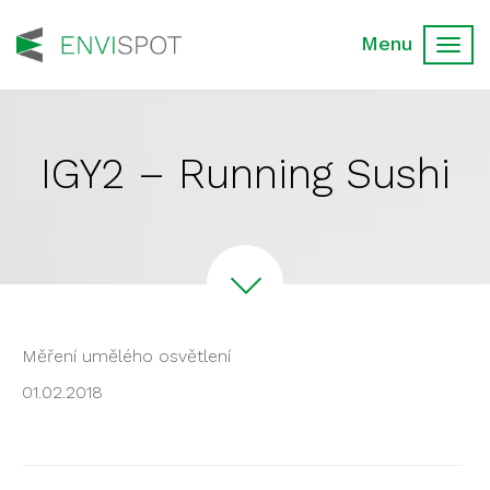
Toggl
navig
IGY2 – Running Sushi
Měření umělého osvětlení
01.02.2018