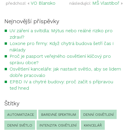
«
VO Blansko
MŠ Vlastiboř
»
předchozí:
následující:
Nejnovější příspěvky
UV záření a svítidla: Mýtus nebo reálné riziko pro
zdraví?
Loxone pro firmy: Když chytrá budova šetří čas i
náklady
Proč je pasport veřejného osvětlení klíčový pro
správu obce?
Osvětlení kanceláře: jak nastavit světlo, aby se lidem
dobře pracovalo
EPBD IV a chytré budovy: proč začít s přípravou
teď hned
Štítky
AUTOMATIZACE
BAREVNÉ SPEKTRUM
DENNÍ OSVĚTLENÍ
DENNÍ SVĚTLO
INTENZITA OSVĚTLENÍ
KANCELÁŘ