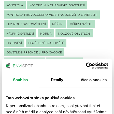
KONTROLA
KONTROLA NOUZOVÉHO OSVĚTLENÍ
KONTROLA PROVOZUSCHOPNOSTI NOUZOVÉHO OSVĚTLENÍ
LED NOUZOVÉ OSVĚTLENÍ
MĚŘENÍ
MĚŘENÍ SVĚTEL
NÁVRH OSVĚTLENÍ
NORMA
NOUZOVÉ OSVĚTLENÍ
OSLUNĚNÍ
OSVĚTLENÍ PRACOVIŠTĚ
OSVĚTLENÍ PŘECHODŮ PRO CHODCE
OSVĚTLENÍ SPORTOVIŠŤ
POULIČNÍ OSVĚTLENÍ
PROTIPANICKÉ OSVĚTLENÍ
Souhlas
Detaily
Více o cookies
PROVOZNÍ DENÍK NOUZOVÉHO OSVĚTLENÍ
REVIZE NOUZOVÉHO OSVĚTLENÍ
ŘÍZENÍ
SPEKTRUM
Tato webová stránka používá cookies
UMĚLÉ OSVĚTLENÍ
VEŘEJNÉ OSVĚTLENÍ
K personalizaci obsahu a reklam, poskytování funkcí
VÝPOČET OSVĚTLENÍ
VÝPOČET ZASTÍNĚNÍ
sociálních médií a analýze naší návštěvnosti využíváme