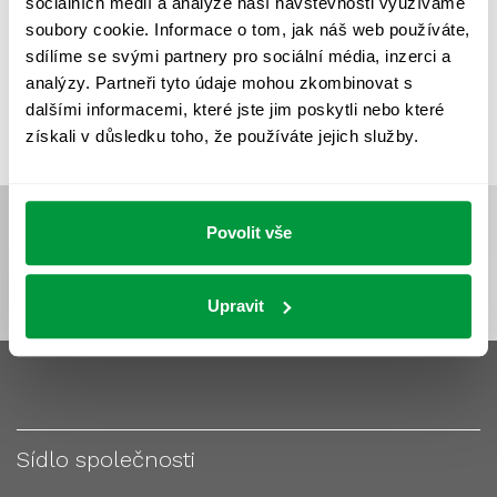
sociálních médií a analýze naší návštěvnosti využíváme
VÝPOČET OSVĚTLENÍ
VÝPOČET ZASTÍNĚNÍ
soubory cookie. Informace o tom, jak náš web používáte,
VÝPOČTY A NÁVRHY
ZASTÍNĚNÍ
sdílíme se svými partnery pro sociální média, inzerci a
analýzy. Partneři tyto údaje mohou zkombinovat s
ZKOUŠKY NOUZOVÉHO OSVĚTLENÍ
dalšími informacemi, které jste jim poskytli nebo které
získali v důsledku toho, že používáte jejich služby.
Povolit vše
Upravit
Sídlo společnosti