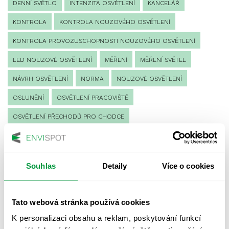
DENNÍ SVĚTLO
INTENZITA OSVĚTLENÍ
KANCELÁŘ
KONTROLA
KONTROLA NOUZOVÉHO OSVĚTLENÍ
KONTROLA PROVOZUSCHOPNOSTI NOUZOVÉHO OSVĚTLENÍ
LED NOUZOVÉ OSVĚTLENÍ
MĚŘENÍ
MĚŘENÍ SVĚTEL
NÁVRH OSVĚTLENÍ
NORMA
NOUZOVÉ OSVĚTLENÍ
OSLUNĚNÍ
OSVĚTLENÍ PRACOVIŠTĚ
OSVĚTLENÍ PŘECHODŮ PRO CHODCE
OSVĚTLENÍ SPORTOVIŠŤ
POULIČNÍ OSVĚTLENÍ
PROTIPANICKÉ OSVĚTLENÍ
Souhlas
Detaily
Více o cookies
PROVOZNÍ DENÍK NOUZOVÉHO OSVĚTLENÍ
REVIZE NOUZOVÉHO OSVĚTLENÍ
ŘÍZENÍ
SPEKTRUM
Tato webová stránka používá cookies
UMĚLÉ OSVĚTLENÍ
VEŘEJNÉ OSVĚTLENÍ
K personalizaci obsahu a reklam, poskytování funkcí