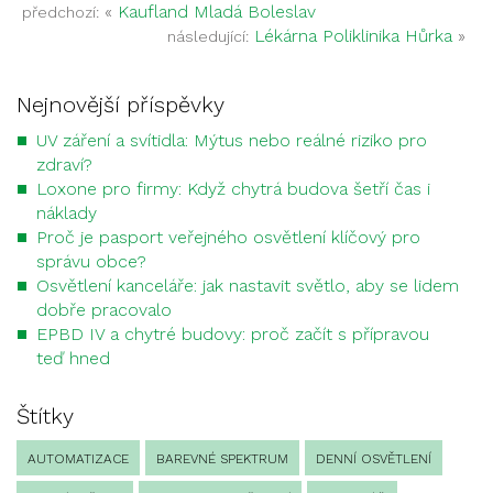
«
Kaufland Mladá Boleslav
předchozí:
Lékárna Poliklinika Hůrka
»
následující:
Nejnovější příspěvky
UV záření a svítidla: Mýtus nebo reálné riziko pro
zdraví?
Loxone pro firmy: Když chytrá budova šetří čas i
náklady
Proč je pasport veřejného osvětlení klíčový pro
správu obce?
Osvětlení kanceláře: jak nastavit světlo, aby se lidem
dobře pracovalo
EPBD IV a chytré budovy: proč začít s přípravou
teď hned
Štítky
AUTOMATIZACE
BAREVNÉ SPEKTRUM
DENNÍ OSVĚTLENÍ