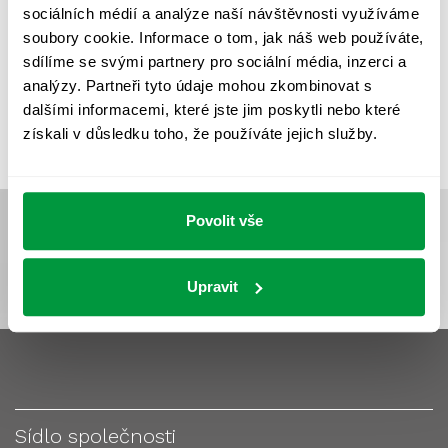
sociálních médií a analýze naší návštěvnosti využíváme
VÝPOČET OSVĚTLENÍ
VÝPOČET ZASTÍNĚNÍ
soubory cookie. Informace o tom, jak náš web používáte,
sdílíme se svými partnery pro sociální média, inzerci a
VÝPOČTY A NÁVRHY
ZASTÍNĚNÍ
analýzy. Partneři tyto údaje mohou zkombinovat s
ZKOUŠKY NOUZOVÉHO OSVĚTLENÍ
dalšími informacemi, které jste jim poskytli nebo které
získali v důsledku toho, že používáte jejich služby.
Povolit vše
Upravit
Sídlo společnosti