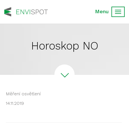
Toggl
navig
Horoskop NO
Měření osvětlení
14.11.2019