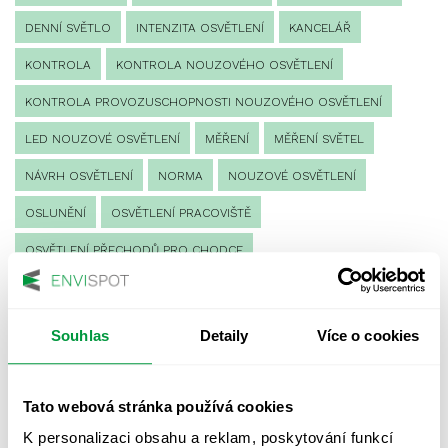
DENNÍ SVĚTLO
INTENZITA OSVĚTLENÍ
KANCELÁŘ
KONTROLA
KONTROLA NOUZOVÉHO OSVĚTLENÍ
KONTROLA PROVOZUSCHOPNOSTI NOUZOVÉHO OSVĚTLENÍ
LED NOUZOVÉ OSVĚTLENÍ
MĚŘENÍ
MĚŘENÍ SVĚTEL
NÁVRH OSVĚTLENÍ
NORMA
NOUZOVÉ OSVĚTLENÍ
OSLUNĚNÍ
OSVĚTLENÍ PRACOVIŠTĚ
OSVĚTLENÍ PŘECHODŮ PRO CHODCE
OSVĚTLENÍ SPORTOVIŠŤ
POULIČNÍ OSVĚTLENÍ
PROTIPANICKÉ OSVĚTLENÍ
Souhlas
Detaily
Více o cookies
PROVOZNÍ DENÍK NOUZOVÉHO OSVĚTLENÍ
REVIZE NOUZOVÉHO OSVĚTLENÍ
ŘÍZENÍ
SPEKTRUM
Tato webová stránka používá cookies
UMĚLÉ OSVĚTLENÍ
VEŘEJNÉ OSVĚTLENÍ
K personalizaci obsahu a reklam, poskytování funkcí