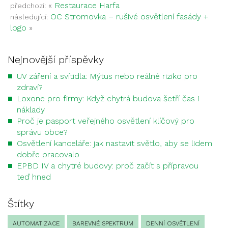
«
Restaurace Harfa
předchozí:
OC Stromovka – rušivé osvětlení fasády +
následující:
logo
»
Nejnovější příspěvky
UV záření a svítidla: Mýtus nebo reálné riziko pro
zdraví?
Loxone pro firmy: Když chytrá budova šetří čas i
náklady
Proč je pasport veřejného osvětlení klíčový pro
správu obce?
Osvětlení kanceláře: jak nastavit světlo, aby se lidem
dobře pracovalo
EPBD IV a chytré budovy: proč začít s přípravou
teď hned
Štítky
AUTOMATIZACE
BAREVNÉ SPEKTRUM
DENNÍ OSVĚTLENÍ