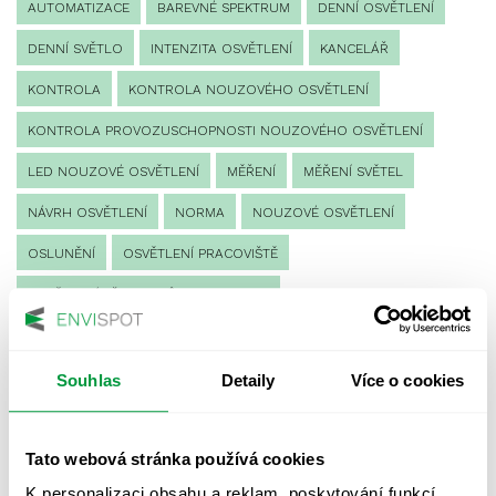
AUTOMATIZACE
BAREVNÉ SPEKTRUM
DENNÍ OSVĚTLENÍ
DENNÍ SVĚTLO
INTENZITA OSVĚTLENÍ
KANCELÁŘ
KONTROLA
KONTROLA NOUZOVÉHO OSVĚTLENÍ
KONTROLA PROVOZUSCHOPNOSTI NOUZOVÉHO OSVĚTLENÍ
LED NOUZOVÉ OSVĚTLENÍ
MĚŘENÍ
MĚŘENÍ SVĚTEL
NÁVRH OSVĚTLENÍ
NORMA
NOUZOVÉ OSVĚTLENÍ
OSLUNĚNÍ
OSVĚTLENÍ PRACOVIŠTĚ
OSVĚTLENÍ PŘECHODŮ PRO CHODCE
OSVĚTLENÍ SPORTOVIŠŤ
POULIČNÍ OSVĚTLENÍ
PROTIPANICKÉ OSVĚTLENÍ
Souhlas
Detaily
Více o cookies
PROVOZNÍ DENÍK NOUZOVÉHO OSVĚTLENÍ
Tato webová stránka používá cookies
REVIZE NOUZOVÉHO OSVĚTLENÍ
ŘÍZENÍ
SPEKTRUM
K personalizaci obsahu a reklam, poskytování funkcí