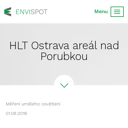
Toggl
navig
HLT Ostrava areál nad
Porubkou
Měření umělého osvětlení
01.08.2018