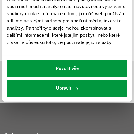
UMĚLÉ OSVĚTLENÍ
VEŘEJNÉ OSVĚTLENÍ
sociálních médií a analýze naší návštěvnosti využíváme
VÝPOČET OSVĚTLENÍ
VÝPOČET ZASTÍNĚNÍ
soubory cookie. Informace o tom, jak náš web používáte,
sdílíme se svými partnery pro sociální média, inzerci a
VÝPOČTY A NÁVRHY
ZASTÍNĚNÍ
analýzy. Partneři tyto údaje mohou zkombinovat s
ZKOUŠKY NOUZOVÉHO OSVĚTLENÍ
dalšími informacemi, které jste jim poskytli nebo které
získali v důsledku toho, že používáte jejich služby.
Povolit vše
Upravit