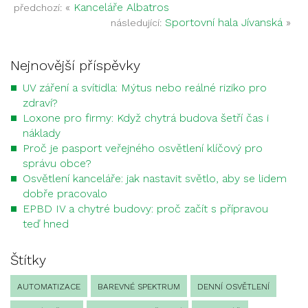
«
Kanceláře Albatros
předchozí:
Sportovní hala Jívanská
»
následující:
Nejnovější příspěvky
UV záření a svítidla: Mýtus nebo reálné riziko pro
zdraví?
Loxone pro firmy: Když chytrá budova šetří čas i
náklady
Proč je pasport veřejného osvětlení klíčový pro
správu obce?
Osvětlení kanceláře: jak nastavit světlo, aby se lidem
dobře pracovalo
EPBD IV a chytré budovy: proč začít s přípravou
teď hned
Štítky
AUTOMATIZACE
BAREVNÉ SPEKTRUM
DENNÍ OSVĚTLENÍ