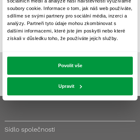
sociálních médií a analýze naší návštěvnosti využíváme
VÝPOČET OSVĚTLENÍ
VÝPOČET ZASTÍNĚNÍ
soubory cookie. Informace o tom, jak náš web používáte,
VÝPOČTY A NÁVRHY
ZASTÍNĚNÍ
sdílíme se svými partnery pro sociální média, inzerci a
analýzy. Partneři tyto údaje mohou zkombinovat s
ZKOUŠKY NOUZOVÉHO OSVĚTLENÍ
dalšími informacemi, které jste jim poskytli nebo které
získali v důsledku toho, že používáte jejich služby.
Povolit vše
Upravit
Sídlo společnosti