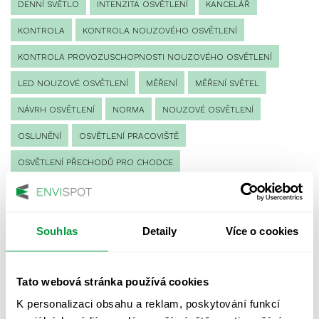
DENNÍ SVĚTLO
INTENZITA OSVĚTLENÍ
KANCELÁŘ
KONTROLA
KONTROLA NOUZOVÉHO OSVĚTLENÍ
KONTROLA PROVOZUSCHOPNOSTI NOUZOVÉHO OSVĚTLENÍ
LED NOUZOVÉ OSVĚTLENÍ
MĚŘENÍ
MĚŘENÍ SVĚTEL
NÁVRH OSVĚTLENÍ
NORMA
NOUZOVÉ OSVĚTLENÍ
OSLUNĚNÍ
OSVĚTLENÍ PRACOVIŠTĚ
OSVĚTLENÍ PŘECHODŮ PRO CHODCE
OSVĚTLENÍ SPORTOVIŠŤ
POULIČNÍ OSVĚTLENÍ
PROTIPANICKÉ OSVĚTLENÍ
Souhlas
Detaily
Více o cookies
PROVOZNÍ DENÍK NOUZOVÉHO OSVĚTLENÍ
REVIZE NOUZOVÉHO OSVĚTLENÍ
ŘÍZENÍ
SPEKTRUM
Tato webová stránka používá cookies
UMĚLÉ OSVĚTLENÍ
VEŘEJNÉ OSVĚTLENÍ
K personalizaci obsahu a reklam, poskytování funkcí