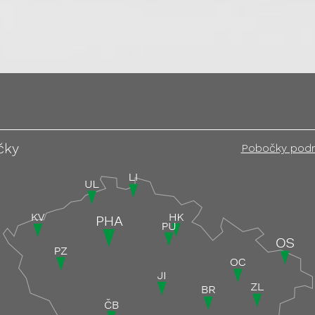
čky
Pobočky pod