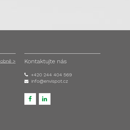
Kontaktujte nás
robně >
+420 244 404 569
info@envispot.cz