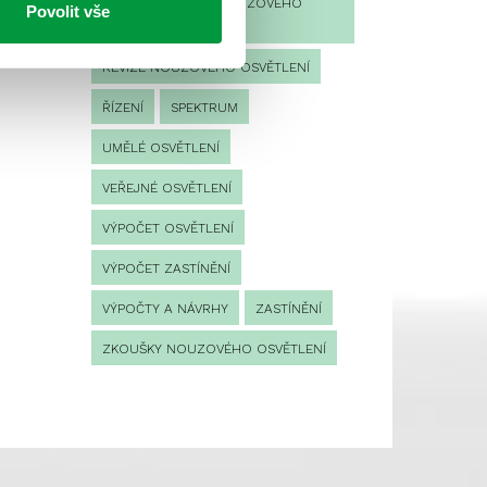
PROVOZNÍ DENÍK NOUZOVÉHO
Povolit vše
OSVĚTLENÍ
REVIZE NOUZOVÉHO OSVĚTLENÍ
ŘÍZENÍ
SPEKTRUM
UMĚLÉ OSVĚTLENÍ
VEŘEJNÉ OSVĚTLENÍ
VÝPOČET OSVĚTLENÍ
VÝPOČET ZASTÍNĚNÍ
VÝPOČTY A NÁVRHY
ZASTÍNĚNÍ
ZKOUŠKY NOUZOVÉHO OSVĚTLENÍ