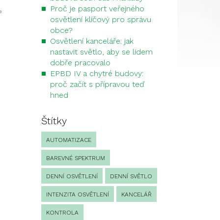
Proč je pasport veřejného
»
osvětlení klíčový pro správu
obce?
Osvětlení kanceláře: jak
nastavit světlo, aby se lidem
dobře pracovalo
EPBD IV a chytré budovy:
proč začít s přípravou teď
hned
Štítky
AUTOMATIZACE
BAREVNÉ SPEKTRUM
DENNÍ OSVĚTLENÍ
DENNÍ SVĚTLO
INTENZITA OSVĚTLENÍ
KANCELÁŘ
KONTROLA