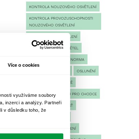
KONTROLA NOUZOVÉHO OSVĚTLENÍ
KONTROLA PROVOZUSCHOPNOSTI
NOUZOVÉHO OSVĚTLENÍ
LED NOUZOVÉ OSVĚTLENÍ
MĚŘENÍ
MĚŘENÍ SVĚTEL
NÁVRH OSVĚTLENÍ
NORMA
Více o cookies
NOUZOVÉ OSVĚTLENÍ
OSLUNĚNÍ
OSVĚTLENÍ PRACOVIŠTĚ
OSVĚTLENÍ PŘECHODŮ PRO CHODCE
ěvnosti využíváme soubory
, inzerci a analýzy. Partneři
OSVĚTLENÍ SPORTOVIŠŤ
li v důsledku toho, že
POULIČNÍ OSVĚTLENÍ
PROTIPANICKÉ OSVĚTLENÍ