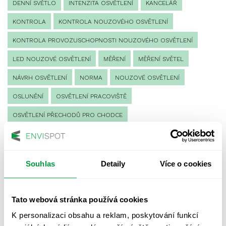
DENNÍ SVĚTLO
INTENZITA OSVĚTLENÍ
KANCELÁŘ
KONTROLA
KONTROLA NOUZOVÉHO OSVĚTLENÍ
KONTROLA PROVOZUSCHOPNOSTI NOUZOVÉHO OSVĚTLENÍ
LED NOUZOVÉ OSVĚTLENÍ
MĚŘENÍ
MĚŘENÍ SVĚTEL
NÁVRH OSVĚTLENÍ
NORMA
NOUZOVÉ OSVĚTLENÍ
OSLUNĚNÍ
OSVĚTLENÍ PRACOVIŠTĚ
OSVĚTLENÍ PŘECHODŮ PRO CHODCE
OSVĚTLENÍ SPORTOVIŠŤ
POULIČNÍ OSVĚTLENÍ
PROTIPANICKÉ OSVĚTLENÍ
Souhlas
Detaily
Více o cookies
PROVOZNÍ DENÍK NOUZOVÉHO OSVĚTLENÍ
REVIZE NOUZOVÉHO OSVĚTLENÍ
ŘÍZENÍ
SPEKTRUM
Tato webová stránka používá cookies
UMĚLÉ OSVĚTLENÍ
VEŘEJNÉ OSVĚTLENÍ
K personalizaci obsahu a reklam, poskytování funkcí