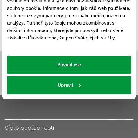
sociálních médií a analýze naší návštěvnosti využíváme
VÝPOČET OSVĚTLENÍ
VÝPOČET ZASTÍNĚNÍ
soubory cookie. Informace o tom, jak náš web používáte,
VÝPOČTY A NÁVRHY
ZASTÍNĚNÍ
sdílíme se svými partnery pro sociální média, inzerci a
analýzy. Partneři tyto údaje mohou zkombinovat s
ZKOUŠKY NOUZOVÉHO OSVĚTLENÍ
dalšími informacemi, které jste jim poskytli nebo které
získali v důsledku toho, že používáte jejich služby.
Povolit vše
Upravit
Sídlo společnosti