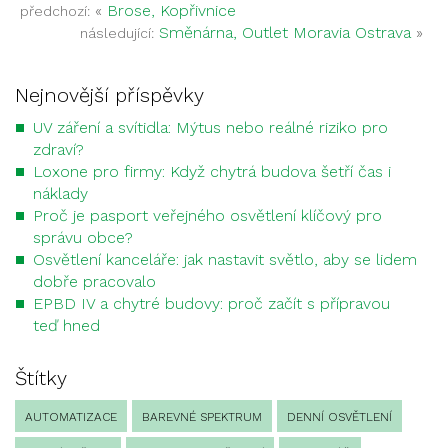
«
Brose, Kopřivnice
předchozí:
Směnárna, Outlet Moravia Ostrava
»
následující:
Nejnovější příspěvky
UV záření a svítidla: Mýtus nebo reálné riziko pro
zdraví?
Loxone pro firmy: Když chytrá budova šetří čas i
náklady
Proč je pasport veřejného osvětlení klíčový pro
správu obce?
Osvětlení kanceláře: jak nastavit světlo, aby se lidem
dobře pracovalo
EPBD IV a chytré budovy: proč začít s přípravou
teď hned
Štítky
AUTOMATIZACE
BAREVNÉ SPEKTRUM
DENNÍ OSVĚTLENÍ