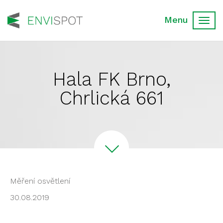
Toggl
navig
Hala FK Brno,
Chrlická 661
Měření osvětlení
30.08.2019