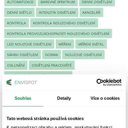
AUTOMATIZACE
BAREVNÉ SPEKTRUM
DENNÍ OSVĚTLENÍ
DENNÍ SVĚTLO
INTENZITA OSVĚTLENÍ
KANCELÁŘ
KONTROLA
KONTROLA NOUZOVÉHO OSVĚTLENÍ
KONTROLA PROVOZUSCHOPNOSTI NOUZOVÉHO OSVĚTLENÍ
LED NOUZOVÉ OSVĚTLENÍ
MĚŘENÍ
MĚŘENÍ SVĚTEL
NÁVRH OSVĚTLENÍ
NORMA
NOUZOVÉ OSVĚTLENÍ
OSLUNĚNÍ
OSVĚTLENÍ PRACOVIŠTĚ
OSVĚTLENÍ PŘECHODŮ PRO CHODCE
OSVĚTLENÍ SPORTOVIŠŤ
POULIČNÍ OSVĚTLENÍ
PROTIPANICKÉ OSVĚTLENÍ
Souhlas
Detaily
Více o cookies
PROVOZNÍ DENÍK NOUZOVÉHO OSVĚTLENÍ
Tato webová stránka používá cookies
REVIZE NOUZOVÉHO OSVĚTLENÍ
ŘÍZENÍ
SPEKTRUM
K personalizaci obsahu a reklam, poskytování funkcí