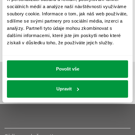
UMĚLÉ OSVĚTLENÍ
VEŘEJNÉ OSVĚTLENÍ
sociálních médií a analýze naší návštěvnosti využíváme
VÝPOČET OSVĚTLENÍ
VÝPOČET ZASTÍNĚNÍ
soubory cookie. Informace o tom, jak náš web používáte,
sdílíme se svými partnery pro sociální média, inzerci a
VÝPOČTY A NÁVRHY
ZASTÍNĚNÍ
analýzy. Partneři tyto údaje mohou zkombinovat s
ZKOUŠKY NOUZOVÉHO OSVĚTLENÍ
dalšími informacemi, které jste jim poskytli nebo které
získali v důsledku toho, že používáte jejich služby.
Povolit vše
Upravit