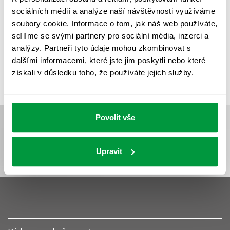
UMĚLÉ OSVĚTLENÍ
VEŘEJNÉ OSVĚTLENÍ
sociálních médií a analýze naší návštěvnosti využíváme
VÝPOČET OSVĚTLENÍ
VÝPOČET ZASTÍNĚNÍ
soubory cookie. Informace o tom, jak náš web používáte,
sdílíme se svými partnery pro sociální média, inzerci a
VÝPOČTY A NÁVRHY
ZASTÍNĚNÍ
analýzy. Partneři tyto údaje mohou zkombinovat s
ZKOUŠKY NOUZOVÉHO OSVĚTLENÍ
dalšími informacemi, které jste jim poskytli nebo které
získali v důsledku toho, že používáte jejich služby.
Povolit vše
Upravit