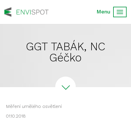
Toggl
navig
GGT TABÁK, NC
Géčko
Měření umělého osvětlení
01.10.2018