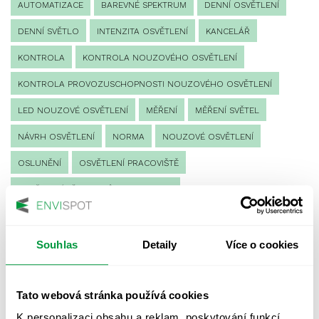
AUTOMATIZACE
BAREVNÉ SPEKTRUM
DENNÍ OSVĚTLENÍ
DENNÍ SVĚTLO
INTENZITA OSVĚTLENÍ
KANCELÁŘ
KONTROLA
KONTROLA NOUZOVÉHO OSVĚTLENÍ
KONTROLA PROVOZUSCHOPNOSTI NOUZOVÉHO OSVĚTLENÍ
LED NOUZOVÉ OSVĚTLENÍ
MĚŘENÍ
MĚŘENÍ SVĚTEL
NÁVRH OSVĚTLENÍ
NORMA
NOUZOVÉ OSVĚTLENÍ
OSLUNĚNÍ
OSVĚTLENÍ PRACOVIŠTĚ
OSVĚTLENÍ PŘECHODŮ PRO CHODCE
OSVĚTLENÍ SPORTOVIŠŤ
POULIČNÍ OSVĚTLENÍ
PROTIPANICKÉ OSVĚTLENÍ
Souhlas
Detaily
Více o cookies
PROVOZNÍ DENÍK NOUZOVÉHO OSVĚTLENÍ
Tato webová stránka používá cookies
REVIZE NOUZOVÉHO OSVĚTLENÍ
ŘÍZENÍ
SPEKTRUM
K personalizaci obsahu a reklam, poskytování funkcí