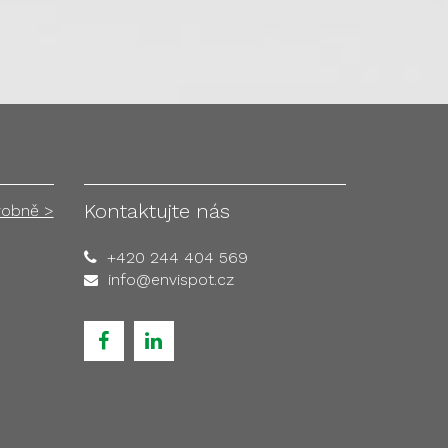
Kontaktujte nás
robně >
+420 244 404 569
info@envispot.cz