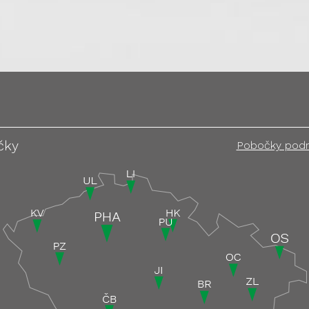
čky
Pobočky pod