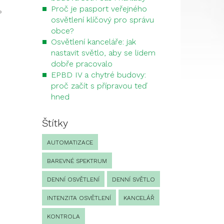
Proč je pasport veřejného
»
osvětlení klíčový pro správu
obce?
Osvětlení kanceláře: jak
nastavit světlo, aby se lidem
dobře pracovalo
EPBD IV a chytré budovy:
proč začít s přípravou teď
hned
Štítky
AUTOMATIZACE
BAREVNÉ SPEKTRUM
DENNÍ OSVĚTLENÍ
DENNÍ SVĚTLO
INTENZITA OSVĚTLENÍ
KANCELÁŘ
KONTROLA