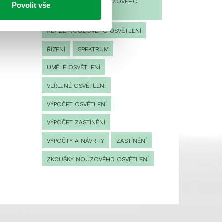
PROVOZNÍ DENÍK NOUZOVÉHO
Povolit vše
OSVĚTLENÍ
REVIZE NOUZOVÉHO OSVĚTLENÍ
ŘÍZENÍ
SPEKTRUM
UMĚLÉ OSVĚTLENÍ
VEŘEJNÉ OSVĚTLENÍ
VÝPOČET OSVĚTLENÍ
VÝPOČET ZASTÍNĚNÍ
VÝPOČTY A NÁVRHY
ZASTÍNĚNÍ
ZKOUŠKY NOUZOVÉHO OSVĚTLENÍ