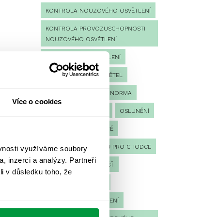
KONTROLA NOUZOVÉHO OSVĚTLENÍ
KONTROLA PROVOZUSCHOPNOSTI
NOUZOVÉHO OSVĚTLENÍ
LED NOUZOVÉ OSVĚTLENÍ
MĚŘENÍ
MĚŘENÍ SVĚTEL
NÁVRH OSVĚTLENÍ
NORMA
Více o cookies
NOUZOVÉ OSVĚTLENÍ
OSLUNĚNÍ
OSVĚTLENÍ PRACOVIŠTĚ
OSVĚTLENÍ PŘECHODŮ PRO CHODCE
ěvnosti využíváme soubory
, inzerci a analýzy. Partneři
OSVĚTLENÍ SPORTOVIŠŤ
li v důsledku toho, že
POULIČNÍ OSVĚTLENÍ
PROTIPANICKÉ OSVĚTLENÍ