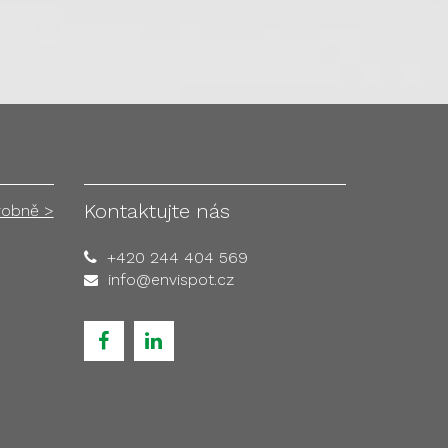
Kontaktujte nás
robně >
+420 244 404 569
info@envispot.cz