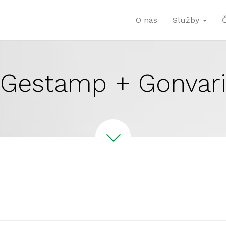
O nás
Služby
Gestamp + Gonvar