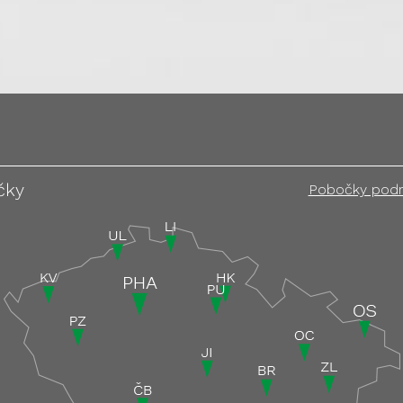
čky
Pobočky pod