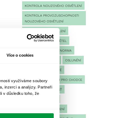
KONTROLA NOUZOVÉHO OSVĚTLENÍ
KONTROLA PROVOZUSCHOPNOSTI
NOUZOVÉHO OSVĚTLENÍ
LED NOUZOVÉ OSVĚTLENÍ
MĚŘENÍ
MĚŘENÍ SVĚTEL
NÁVRH OSVĚTLENÍ
NORMA
Více o cookies
NOUZOVÉ OSVĚTLENÍ
OSLUNĚNÍ
OSVĚTLENÍ PRACOVIŠTĚ
OSVĚTLENÍ PŘECHODŮ PRO CHODCE
ěvnosti využíváme soubory
, inzerci a analýzy. Partneři
OSVĚTLENÍ SPORTOVIŠŤ
li v důsledku toho, že
POULIČNÍ OSVĚTLENÍ
PROTIPANICKÉ OSVĚTLENÍ