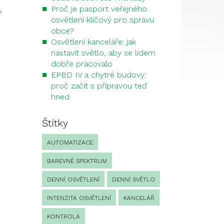
Proč je pasport veřejného
»
osvětlení klíčový pro správu
obce?
Osvětlení kanceláře: jak
nastavit světlo, aby se lidem
dobře pracovalo
EPBD IV a chytré budovy:
proč začít s přípravou teď
hned
Štítky
AUTOMATIZACE
BAREVNÉ SPEKTRUM
DENNÍ OSVĚTLENÍ
DENNÍ SVĚTLO
INTENZITA OSVĚTLENÍ
KANCELÁŘ
KONTROLA