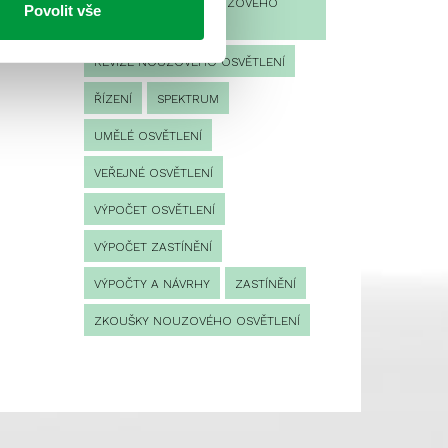
PROVOZNÍ DENÍK NOUZOVÉHO
Povolit vše
OSVĚTLENÍ
REVIZE NOUZOVÉHO OSVĚTLENÍ
ŘÍZENÍ
SPEKTRUM
UMĚLÉ OSVĚTLENÍ
VEŘEJNÉ OSVĚTLENÍ
VÝPOČET OSVĚTLENÍ
VÝPOČET ZASTÍNĚNÍ
VÝPOČTY A NÁVRHY
ZASTÍNĚNÍ
ZKOUŠKY NOUZOVÉHO OSVĚTLENÍ