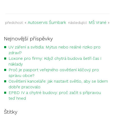
«
Autoservis Šumbark
MŠ Vrané
»
předchozí:
následující:
Nejnovější příspěvky
UV záření a svítidla: Mýtus nebo reálné riziko pro
zdraví?
Loxone pro firmy: Když chytrá budova šetří čas i
náklady
Proč je pasport veřejného osvětlení klíčový pro
správu obce?
Osvětlení kanceláře: jak nastavit světlo, aby se lidem
dobře pracovalo
EPBD IV a chytré budovy: proč začít s přípravou
teď hned
Štítky