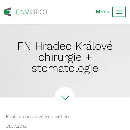
Toggl
navig
FN Hradec Králové
chirurgie +
stomatologie
Kontrola nouzového osvětlení
31.07.2019