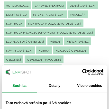
AUTOMATIZACE
BAREVNÉ SPEKTRUM
DENNÍ OSVĚTLENÍ
DENNÍ SVĚTLO
INTENZITA OSVĚTLENÍ
KANCELÁŘ
KONTROLA
KONTROLA NOUZOVÉHO OSVĚTLENÍ
KONTROLA PROVOZUSCHOPNOSTI NOUZOVÉHO OSVĚTLENÍ
LED NOUZOVÉ OSVĚTLENÍ
MĚŘENÍ
MĚŘENÍ SVĚTEL
NÁVRH OSVĚTLENÍ
NORMA
NOUZOVÉ OSVĚTLENÍ
OSLUNĚNÍ
OSVĚTLENÍ PRACOVIŠTĚ
OSVĚTLENÍ PŘECHODŮ PRO CHODCE
OSVĚTLENÍ SPORTOVIŠŤ
POULIČNÍ OSVĚTLENÍ
Souhlas
Detaily
Více o cookies
PROTIPANICKÉ OSVĚTLENÍ
PROVOZNÍ DENÍK NOUZOVÉHO OSVĚTLENÍ
Tato webová stránka používá cookies
REVIZE NOUZOVÉHO OSVĚTLENÍ
ŘÍZENÍ
SPEKTRUM