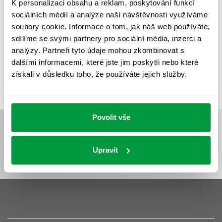
K personalizaci obsahu a reklam, poskytování funkcí
UMĚLÉ OSVĚTLENÍ
VEŘEJNÉ OSVĚTLENÍ
sociálních médií a analýze naší návštěvnosti využíváme
soubory cookie. Informace o tom, jak náš web používáte,
VÝPOČET OSVĚTLENÍ
VÝPOČET ZASTÍNĚNÍ
sdílíme se svými partnery pro sociální média, inzerci a
VÝPOČTY A NÁVRHY
ZASTÍNĚNÍ
analýzy. Partneři tyto údaje mohou zkombinovat s
dalšími informacemi, které jste jim poskytli nebo které
ZKOUŠKY NOUZOVÉHO OSVĚTLENÍ
získali v důsledku toho, že používáte jejich služby.
Povolit vše
Upravit