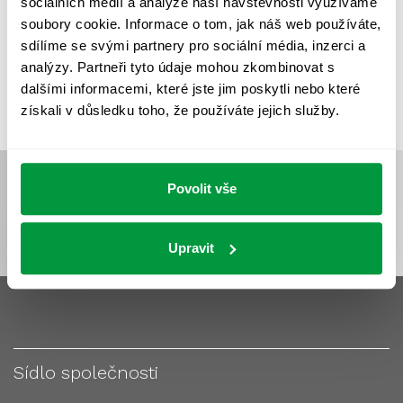
sociálních médií a analýze naší návštěvnosti využíváme
VÝPOČET OSVĚTLENÍ
VÝPOČET ZASTÍNĚNÍ
soubory cookie. Informace o tom, jak náš web používáte,
VÝPOČTY A NÁVRHY
ZASTÍNĚNÍ
sdílíme se svými partnery pro sociální média, inzerci a
analýzy. Partneři tyto údaje mohou zkombinovat s
ZKOUŠKY NOUZOVÉHO OSVĚTLENÍ
dalšími informacemi, které jste jim poskytli nebo které
získali v důsledku toho, že používáte jejich služby.
Povolit vše
Upravit
Sídlo společnosti