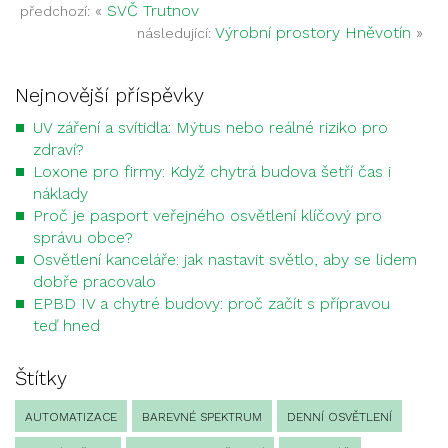
«
SVČ Trutnov
předchozí:
Výrobní prostory Hněvotín
»
následující:
Nejnovější příspěvky
UV záření a svítidla: Mýtus nebo reálné riziko pro
zdraví?
Loxone pro firmy: Když chytrá budova šetří čas i
náklady
Proč je pasport veřejného osvětlení klíčový pro
správu obce?
Osvětlení kanceláře: jak nastavit světlo, aby se lidem
dobře pracovalo
EPBD IV a chytré budovy: proč začít s přípravou
teď hned
Štítky
AUTOMATIZACE
BAREVNÉ SPEKTRUM
DENNÍ OSVĚTLENÍ