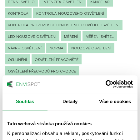
DENNÍ SVĚTLO
INTENZITA OSVĚTLENÍ
KANCELÁŘ
KONTROLA
KONTROLA NOUZOVÉHO OSVĚTLENÍ
KONTROLA PROVOZUSCHOPNOSTI NOUZOVÉHO OSVĚTLENÍ
LED NOUZOVÉ OSVĚTLENÍ
MĚŘENÍ
MĚŘENÍ SVĚTEL
NÁVRH OSVĚTLENÍ
NORMA
NOUZOVÉ OSVĚTLENÍ
OSLUNĚNÍ
OSVĚTLENÍ PRACOVIŠTĚ
OSVĚTLENÍ PŘECHODŮ PRO CHODCE
OSVĚTLENÍ SPORTOVIŠŤ
POULIČNÍ OSVĚTLENÍ
PROTIPANICKÉ OSVĚTLENÍ
Souhlas
Detaily
Více o cookies
PROVOZNÍ DENÍK NOUZOVÉHO OSVĚTLENÍ
REVIZE NOUZOVÉHO OSVĚTLENÍ
ŘÍZENÍ
SPEKTRUM
Tato webová stránka používá cookies
UMĚLÉ OSVĚTLENÍ
VEŘEJNÉ OSVĚTLENÍ
K personalizaci obsahu a reklam, poskytování funkcí