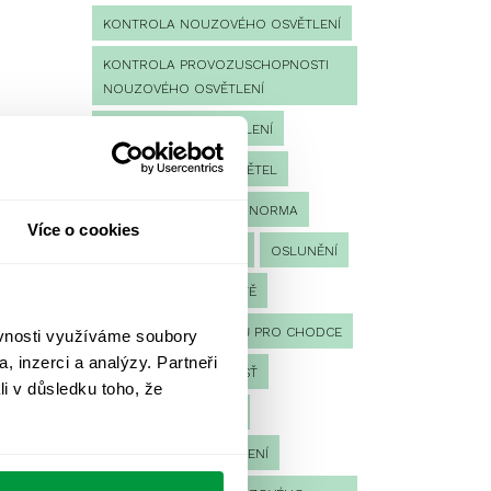
KONTROLA NOUZOVÉHO OSVĚTLENÍ
KONTROLA PROVOZUSCHOPNOSTI
NOUZOVÉHO OSVĚTLENÍ
LED NOUZOVÉ OSVĚTLENÍ
MĚŘENÍ
MĚŘENÍ SVĚTEL
NÁVRH OSVĚTLENÍ
NORMA
Více o cookies
NOUZOVÉ OSVĚTLENÍ
OSLUNĚNÍ
OSVĚTLENÍ PRACOVIŠTĚ
OSVĚTLENÍ PŘECHODŮ PRO CHODCE
ěvnosti využíváme soubory
, inzerci a analýzy. Partneři
OSVĚTLENÍ SPORTOVIŠŤ
li v důsledku toho, že
POULIČNÍ OSVĚTLENÍ
PROTIPANICKÉ OSVĚTLENÍ