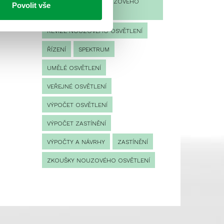
PROVOZNÍ DENÍK NOUZOVÉHO
Povolit vše
OSVĚTLENÍ
REVIZE NOUZOVÉHO OSVĚTLENÍ
ŘÍZENÍ
SPEKTRUM
UMĚLÉ OSVĚTLENÍ
VEŘEJNÉ OSVĚTLENÍ
VÝPOČET OSVĚTLENÍ
VÝPOČET ZASTÍNĚNÍ
VÝPOČTY A NÁVRHY
ZASTÍNĚNÍ
ZKOUŠKY NOUZOVÉHO OSVĚTLENÍ