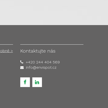
Kontaktujte nás
robně >
+420 244 404 569
info@envispot.cz