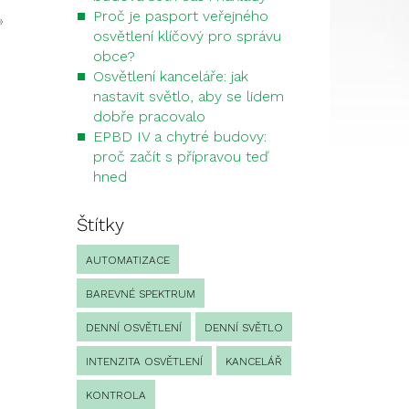
Proč je pasport veřejného
»
osvětlení klíčový pro správu
obce?
Osvětlení kanceláře: jak
nastavit světlo, aby se lidem
dobře pracovalo
EPBD IV a chytré budovy:
proč začít s přípravou teď
hned
Štítky
AUTOMATIZACE
BAREVNÉ SPEKTRUM
DENNÍ OSVĚTLENÍ
DENNÍ SVĚTLO
INTENZITA OSVĚTLENÍ
KANCELÁŘ
KONTROLA