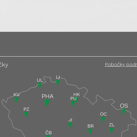
čky
Pobočky pod