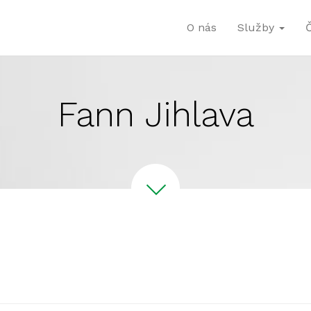
O nás
Služby
Fann Jihlava