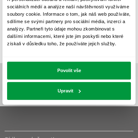
UMĚLÉ OSVĚTLENÍ
VEŘEJNÉ OSVĚTLENÍ
sociálních médií a analýze naší návštěvnosti využíváme
VÝPOČET OSVĚTLENÍ
VÝPOČET ZASTÍNĚNÍ
soubory cookie. Informace o tom, jak náš web používáte,
sdílíme se svými partnery pro sociální média, inzerci a
VÝPOČTY A NÁVRHY
ZASTÍNĚNÍ
analýzy. Partneři tyto údaje mohou zkombinovat s
ZKOUŠKY NOUZOVÉHO OSVĚTLENÍ
dalšími informacemi, které jste jim poskytli nebo které
získali v důsledku toho, že používáte jejich služby.
Povolit vše
Upravit