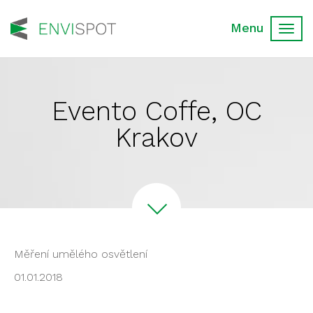
Toggl
navig
Evento Coffe, OC
Krakov
Měření umělého osvětlení
01.01.2018