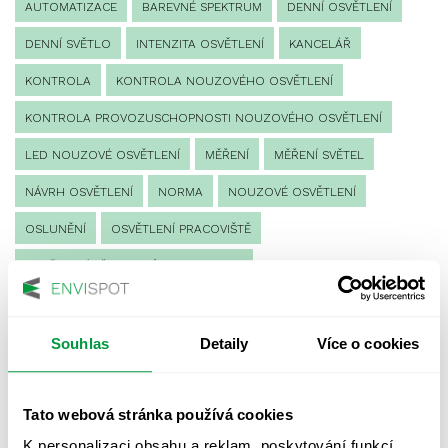
AUTOMATIZACE
BAREVNÉ SPEKTRUM
DENNÍ OSVĚTLENÍ
DENNÍ SVĚTLO
INTENZITA OSVĚTLENÍ
KANCELÁŘ
KONTROLA
KONTROLA NOUZOVÉHO OSVĚTLENÍ
KONTROLA PROVOZUSCHOPNOSTI NOUZOVÉHO OSVĚTLENÍ
LED NOUZOVÉ OSVĚTLENÍ
MĚŘENÍ
MĚŘENÍ SVĚTEL
NÁVRH OSVĚTLENÍ
NORMA
NOUZOVÉ OSVĚTLENÍ
OSLUNĚNÍ
OSVĚTLENÍ PRACOVIŠTĚ
OSVĚTLENÍ PŘECHODŮ PRO CHODCE
OSVĚTLENÍ SPORTOVIŠŤ
POULIČNÍ OSVĚTLENÍ
PROTIPANICKÉ OSVĚTLENÍ
Souhlas
Detaily
Více o cookies
PROVOZNÍ DENÍK NOUZOVÉHO OSVĚTLENÍ
Tato webová stránka používá cookies
REVIZE NOUZOVÉHO OSVĚTLENÍ
ŘÍZENÍ
SPEKTRUM
K personalizaci obsahu a reklam, poskytování funkcí