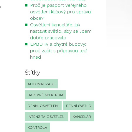
Proč je pasport veřejného
»
osvětlení klíčový pro správu
obce?
Osvětlení kanceláře: jak
nastavit světlo, aby se lidem
dobře pracovalo
EPBD IV a chytré budovy:
proč začít s přípravou teď
hned
Štítky
AUTOMATIZACE
BAREVNÉ SPEKTRUM
DENNÍ OSVĚTLENÍ
DENNÍ SVĚTLO
INTENZITA OSVĚTLENÍ
KANCELÁŘ
KONTROLA