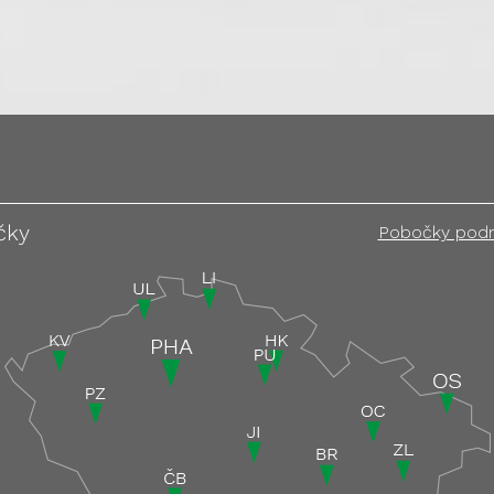
čky
Pobočky pod