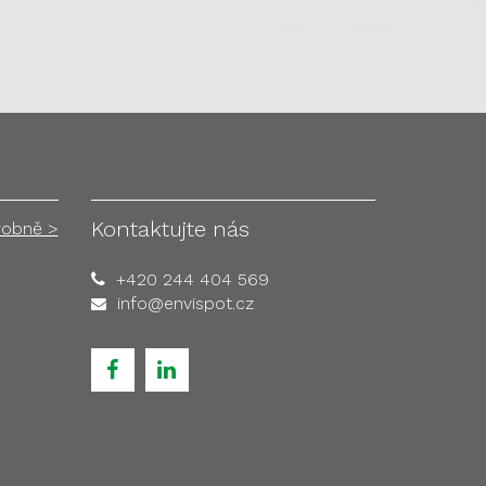
Kontaktujte nás
robně >
+420 244 404 569
info@envispot.cz