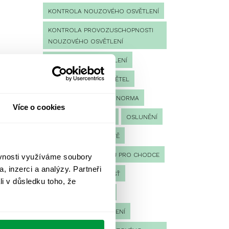
KONTROLA NOUZOVÉHO OSVĚTLENÍ
KONTROLA PROVOZUSCHOPNOSTI
NOUZOVÉHO OSVĚTLENÍ
LED NOUZOVÉ OSVĚTLENÍ
MĚŘENÍ
MĚŘENÍ SVĚTEL
NÁVRH OSVĚTLENÍ
NORMA
Více o cookies
NOUZOVÉ OSVĚTLENÍ
OSLUNĚNÍ
OSVĚTLENÍ PRACOVIŠTĚ
OSVĚTLENÍ PŘECHODŮ PRO CHODCE
ěvnosti využíváme soubory
, inzerci a analýzy. Partneři
OSVĚTLENÍ SPORTOVIŠŤ
li v důsledku toho, že
POULIČNÍ OSVĚTLENÍ
PROTIPANICKÉ OSVĚTLENÍ