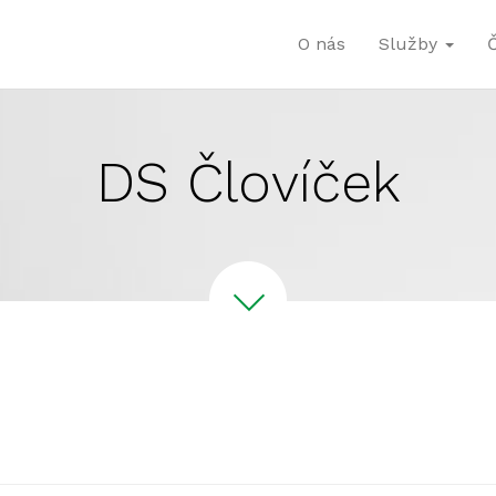
O nás
Služby
DS Človíček