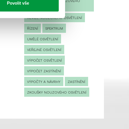
PROVOZNÍ DENÍK NOUZOVÉHO
Povolit vše
OSVĚTLENÍ
REVIZE NOUZOVÉHO OSVĚTLENÍ
ŘÍZENÍ
SPEKTRUM
UMĚLÉ OSVĚTLENÍ
VEŘEJNÉ OSVĚTLENÍ
VÝPOČET OSVĚTLENÍ
VÝPOČET ZASTÍNĚNÍ
VÝPOČTY A NÁVRHY
ZASTÍNĚNÍ
ZKOUŠKY NOUZOVÉHO OSVĚTLENÍ