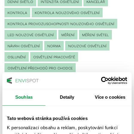
DENNÍ SVĚTLO
INTENZITA OSVĚTLENÍ
KANCELÁŘ
KONTROLA
KONTROLA NOUZOVÉHO OSVĚTLENÍ
KONTROLA PROVOZUSCHOPNOSTI NOUZOVÉHO OSVĚTLENÍ
LED NOUZOVÉ OSVĚTLENÍ
MĚŘENÍ
MĚŘENÍ SVĚTEL
NÁVRH OSVĚTLENÍ
NORMA
NOUZOVÉ OSVĚTLENÍ
OSLUNĚNÍ
OSVĚTLENÍ PRACOVIŠTĚ
OSVĚTLENÍ PŘECHODŮ PRO CHODCE
OSVĚTLENÍ SPORTOVIŠŤ
POULIČNÍ OSVĚTLENÍ
PROTIPANICKÉ OSVĚTLENÍ
Souhlas
Detaily
Více o cookies
PROVOZNÍ DENÍK NOUZOVÉHO OSVĚTLENÍ
REVIZE NOUZOVÉHO OSVĚTLENÍ
ŘÍZENÍ
SPEKTRUM
Tato webová stránka používá cookies
UMĚLÉ OSVĚTLENÍ
VEŘEJNÉ OSVĚTLENÍ
K personalizaci obsahu a reklam, poskytování funkcí