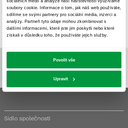
sociálních médií a analýze naší návštěvnosti využíváme
VÝPOČET OSVĚTLENÍ
VÝPOČET ZASTÍNĚNÍ
soubory cookie. Informace o tom, jak náš web používáte,
VÝPOČTY A NÁVRHY
ZASTÍNĚNÍ
sdílíme se svými partnery pro sociální média, inzerci a
analýzy. Partneři tyto údaje mohou zkombinovat s
ZKOUŠKY NOUZOVÉHO OSVĚTLENÍ
dalšími informacemi, které jste jim poskytli nebo které
získali v důsledku toho, že používáte jejich služby.
Povolit vše
Upravit
Sídlo společnosti