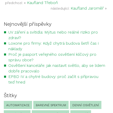
«
Kaufland Třeboň
předchozí:
Kaufland Jaroměř
»
následující:
Nejnovější příspěvky
UV záření a svítidla: Mýtus nebo reálné riziko pro
zdraví?
Loxone pro firmy: Když chytrá budova šetří čas i
náklady
Proč je pasport veřejného osvětlení klíčový pro
správu obce?
Osvětlení kanceláře: jak nastavit světlo, aby se lidem
dobře pracovalo
EPBD IV a chytré budovy: proč začít s přípravou
teď hned
Štítky
AUTOMATIZACE
BAREVNÉ SPEKTRUM
DENNÍ OSVĚTLENÍ