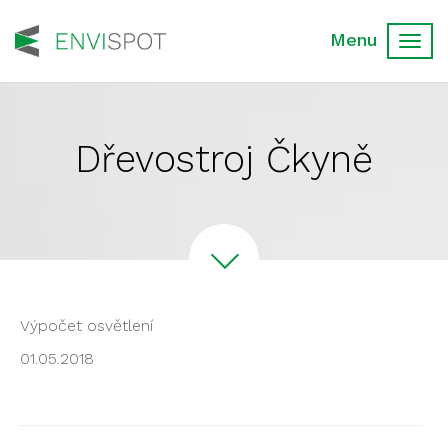
Toggl
navig
Dřevostroj Čkyně
Výpočet osvětlení
01.05.2018