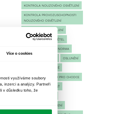
KONTROLA NOUZOVÉHO OSVĚTLENÍ
KONTROLA PROVOZUSCHOPNOSTI
NOUZOVÉHO OSVĚTLENÍ
LED NOUZOVÉ OSVĚTLENÍ
MĚŘENÍ
MĚŘENÍ SVĚTEL
NÁVRH OSVĚTLENÍ
NORMA
Více o cookies
NOUZOVÉ OSVĚTLENÍ
OSLUNĚNÍ
OSVĚTLENÍ PRACOVIŠTĚ
OSVĚTLENÍ PŘECHODŮ PRO CHODCE
ěvnosti využíváme soubory
, inzerci a analýzy. Partneři
OSVĚTLENÍ SPORTOVIŠŤ
li v důsledku toho, že
POULIČNÍ OSVĚTLENÍ
PROTIPANICKÉ OSVĚTLENÍ