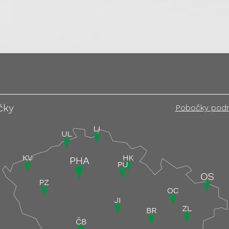
čky
Pobočky pod