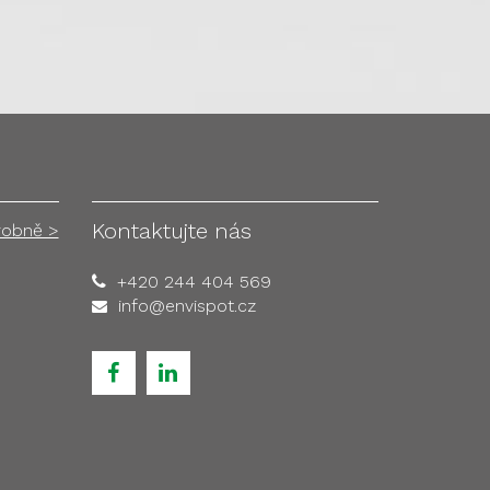
Kontaktujte nás
robně >
+420 244 404 569
info@envispot.cz