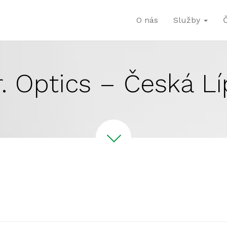
O nás
Služby
r. Optics – Česká Lí