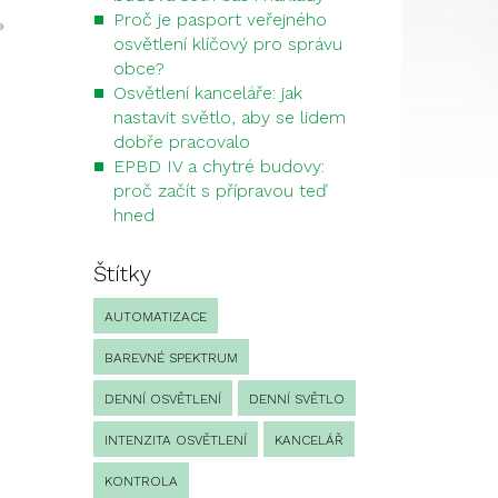
Proč je pasport veřejného
»
osvětlení klíčový pro správu
obce?
Osvětlení kanceláře: jak
nastavit světlo, aby se lidem
dobře pracovalo
EPBD IV a chytré budovy:
proč začít s přípravou teď
hned
Štítky
AUTOMATIZACE
BAREVNÉ SPEKTRUM
DENNÍ OSVĚTLENÍ
DENNÍ SVĚTLO
INTENZITA OSVĚTLENÍ
KANCELÁŘ
KONTROLA