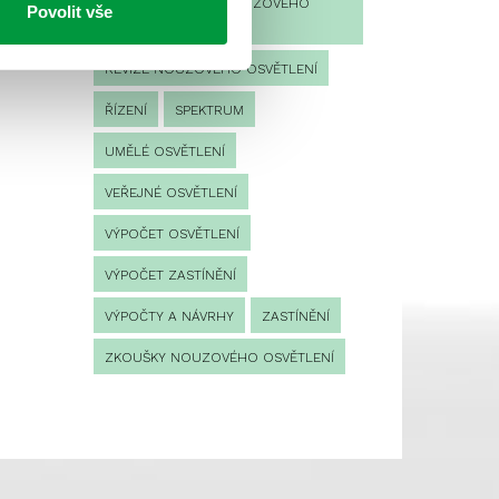
PROVOZNÍ DENÍK NOUZOVÉHO
Povolit vše
OSVĚTLENÍ
REVIZE NOUZOVÉHO OSVĚTLENÍ
ŘÍZENÍ
SPEKTRUM
UMĚLÉ OSVĚTLENÍ
VEŘEJNÉ OSVĚTLENÍ
VÝPOČET OSVĚTLENÍ
VÝPOČET ZASTÍNĚNÍ
VÝPOČTY A NÁVRHY
ZASTÍNĚNÍ
ZKOUŠKY NOUZOVÉHO OSVĚTLENÍ