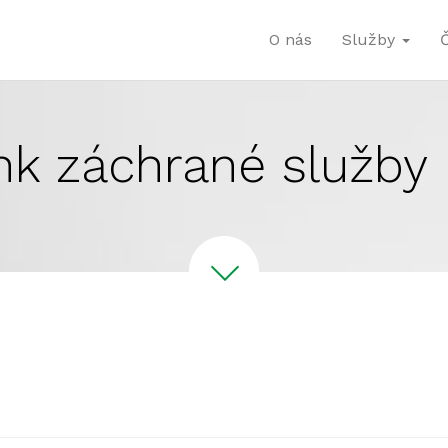
O nás
Služby
nk záchrané služby 