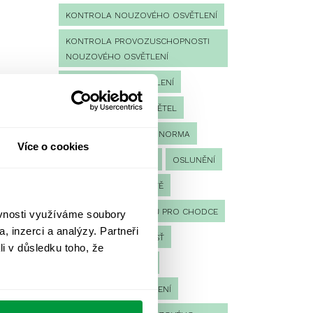
KONTROLA NOUZOVÉHO OSVĚTLENÍ
KONTROLA PROVOZUSCHOPNOSTI
NOUZOVÉHO OSVĚTLENÍ
LED NOUZOVÉ OSVĚTLENÍ
MĚŘENÍ
MĚŘENÍ SVĚTEL
NÁVRH OSVĚTLENÍ
NORMA
Více o cookies
NOUZOVÉ OSVĚTLENÍ
OSLUNĚNÍ
OSVĚTLENÍ PRACOVIŠTĚ
OSVĚTLENÍ PŘECHODŮ PRO CHODCE
ěvnosti využíváme soubory
, inzerci a analýzy. Partneři
OSVĚTLENÍ SPORTOVIŠŤ
li v důsledku toho, že
POULIČNÍ OSVĚTLENÍ
PROTIPANICKÉ OSVĚTLENÍ