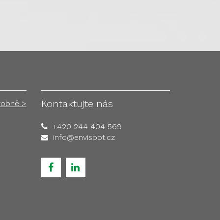
Kontaktujte nás
robně >
+420 244 404 569
info@envispot.cz