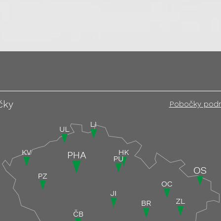
čky
Pobočky pod