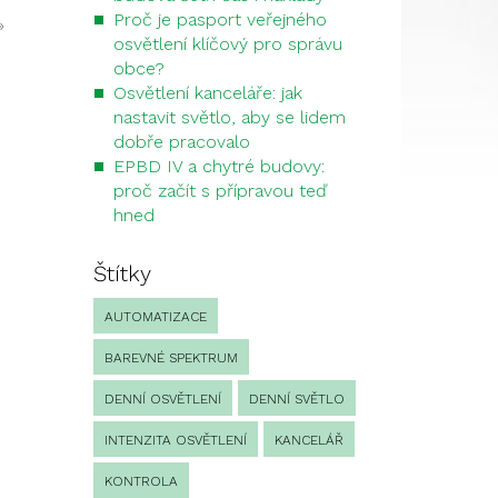
Proč je pasport veřejného
»
osvětlení klíčový pro správu
obce?
Osvětlení kanceláře: jak
nastavit světlo, aby se lidem
dobře pracovalo
EPBD IV a chytré budovy:
proč začít s přípravou teď
hned
Štítky
AUTOMATIZACE
BAREVNÉ SPEKTRUM
DENNÍ OSVĚTLENÍ
DENNÍ SVĚTLO
INTENZITA OSVĚTLENÍ
KANCELÁŘ
KONTROLA