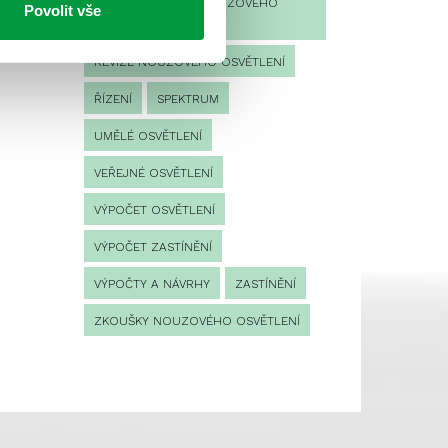
PROVOZNÍ DENÍK NOUZOVÉHO
Povolit vše
OSVĚTLENÍ
REVIZE NOUZOVÉHO OSVĚTLENÍ
ŘÍZENÍ
SPEKTRUM
UMĚLÉ OSVĚTLENÍ
VEŘEJNÉ OSVĚTLENÍ
VÝPOČET OSVĚTLENÍ
VÝPOČET ZASTÍNĚNÍ
VÝPOČTY A NÁVRHY
ZASTÍNĚNÍ
ZKOUŠKY NOUZOVÉHO OSVĚTLENÍ